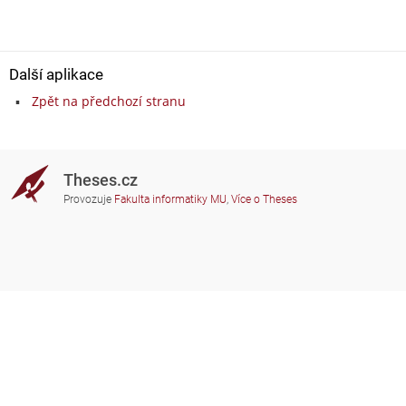
Další aplikace
Zpět na předchozí stranu
Theses.cz
Provozuje
Fakulta informatiky MU
,
Více o Theses
Potřebujete poradit?
Zapojené školy
theses@fi.muni.cz
Správci zapojených škol
Nápověda
Soukromí
Často kladené dotazy
Přístupnost