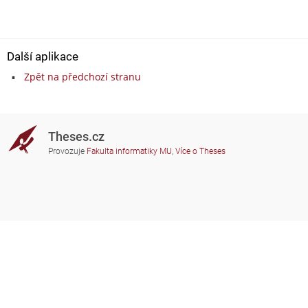
Další aplikace
Zpět na předchozí stranu
Theses.cz
Provozuje
Fakulta informatiky MU
,
Více o Theses
Potřebujete poradit?
Zapojené školy
theses@fi.muni.cz
Správci zapojených škol
Nápověda
Soukromí
Často kladené dotazy
Přístupnost