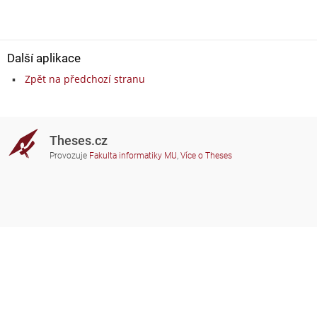
Další aplikace
Zpět na předchozí stranu
Theses.cz
Provozuje
Fakulta informatiky MU
,
Více o Theses
Potřebujete poradit?
Zapojené školy
theses@fi.muni.cz
Správci zapojených škol
Nápověda
Soukromí
Často kladené dotazy
Přístupnost