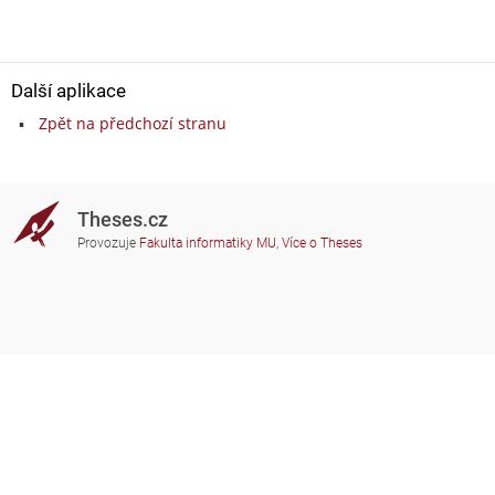
Další aplikace
Zpět na předchozí stranu
Theses.cz
Provozuje
Fakulta informatiky MU
,
Více o Theses
Potřebujete poradit?
Zapojené školy
theses@fi.muni.cz
Správci zapojených škol
Nápověda
Soukromí
Často kladené dotazy
Přístupnost