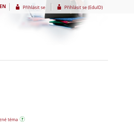
EN
Přihlásit se
Přihlásit se (EduID)
uzné téma