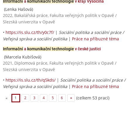
Informační
a
komunikační technologie
v kraji Vysočina
(Lenka Hašová)
2022, Bakalářská práce, Fakulta veřejných politik v Opavě /
Slezská univerzita v Opavě
•
https://is.slu.cz/th/y0c7f/
|
Sociální politika a sociální práce /
Veřejná správa a sociální politika
|
Práce na příbuzné téma
Informační
a
komunikační technologie
v české justici
(Marcela Kubišová)
2021, Diplomová práce, Fakulta veřejných politik v Opavě /
Slezská univerzita v Opavě
•
https://is.slu.cz/th/q5kds/
|
Sociální politika a sociální práce /
Veřejná správa a sociální politika
|
Práce na příbuzné téma
(celkem 53 prací)
«
1
2
3
4
5
6
»