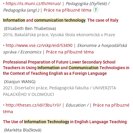
•
https://is.muni.cz/th/miruo/
|
Pedagogika (čtyřleté) /
Pedagogika (angl.)
|
Práce na příbuzné téma
Information
and
communication technology
. The case of Italy
(Elisabeth Ben Thabetova)
2016, Bakalářská práce, Vysoká škola ekonomická v Praze
•
http://www.vse.cz/vskp/eid/53490
|
Ekonomie a hospodářská
správa / Economics
|
Práce na příbuzné téma
Professional Preparation of Future Lower Secondary School
Teachers in Using
Information
and
Communication
Technologies in
the Context of Teaching English as a Foreign Language
(Xiaojun WANG)
2021, Disertační práce, Pedagogická fakulta / UNIVERZITA
PALACKÉHO V OLOMOUCI
•
http://theses.cz/id//3bu1rl//
|
Education /
|
Práce na příbuzné
téma
The Use of
Information Technology
in English Language Teaching
(Markéta Blažková)