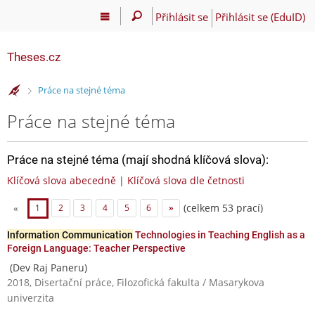
Přihlásit se
Přihlásit se (EduID)
Theses.cz
>
Práce na stejné téma
Práce na stejné téma
Práce na stejné téma (mají shodná klíčová slova):
Klíčová slova abecedně
|
Klíčová slova dle četnosti
(celkem 53 prací)
«
1
2
3
4
5
6
»
Information Communication
Technologies in Teaching English as a
Foreign Language: Teacher Perspective
(Dev Raj Paneru)
2018, Disertační práce, Filozofická fakulta / Masarykova
univerzita