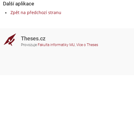
Další aplikace
Zpět na předchozí stranu
Theses.cz
Provozuje
Fakulta informatiky MU
,
Více o Theses
Potřebujete poradit?
Zapojené školy
theses@fi.muni.cz
Správci zapojených škol
Nápověda
Soukromí
Často kladené dotazy
Přístupnost
Zobrazit klasickou verzi