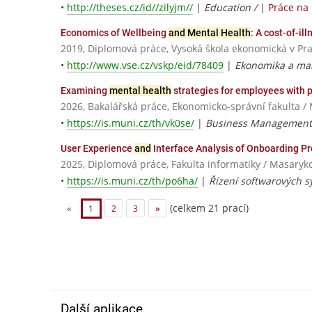
•
http://theses.cz/id//zilyjm//
|
Education /
|
Práce na
Economics of Wellbeing
and Mental Health
: A cost-of-il
2019, Diplomová práce, Vysoká škola ekonomická v Pr
•
http://www.vse.cz/vskp/eid/78409
|
Ekonomika a ma
Examining
mental health
strategies for employees with 
2026, Bakalářská práce, Ekonomicko-správní fakulta /
•
https://is.muni.cz/th/vk0se/
|
Business Managemen
User Experience
and
Interface Analysis of Onboarding P
2025, Diplomová práce, Fakulta informatiky / Masaryk
•
https://is.muni.cz/th/po6ha/
|
Řízení softwarových s
(celkem 21 prací)
«
1
2
3
»
Další aplikace