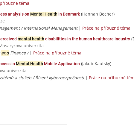
 příbuzné téma
(Hannah Becher)
lness analysis on
Mental Health
in Denmark
aze
nagement / International Management
|
Práce na příbuzné téma
(
perceived
mental health
disabilities in the human healthcare industry
 Masarykova univerzita
t
and
Finance /
|
Práce na příbuzné téma
(Jakub Kautský)
rocess in
Mental Health
Mobile Application
ova univerzita
ystémů a služeb / Řízení kyberbezpečnosti
|
Práce na příbuzné té