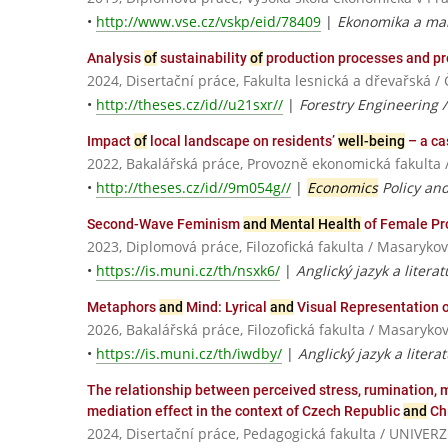
•
http://www.vse.cz/vskp/eid/78409
|
Ekonomika a ma
Analysis
of
sustainability
of
production processes and p
2024, Disertační práce, Fakulta lesnická a dřevařská 
•
http://theses.cz/id//u21sxr//
|
Forestry Engineering 
Impact
of
local landscape on residents’
well-being
– a ca
2022, Bakalářská práce, Provozně ekonomická fakulta 
•
http://theses.cz/id//9m054g//
|
Economics
Policy and
Second-Wave Feminism
and Mental Health
of Female Pro
2023, Diplomová práce, Filozofická fakulta / Masarykov
•
https://is.muni.cz/th/nsxk6/
|
Anglický jazyk a litera
Metaphors
and
Mind: Lyrical
and
Visual Representation 
2026, Bakalářská práce, Filozofická fakulta / Masaryko
•
https://is.muni.cz/th/iwdby/
|
Anglický jazyk a litera
The relationship between perceived stress, rumination,
mediation effect in the context of Czech Republic
and
Ch
2024, Disertační práce, Pedagogická fakulta / UNI