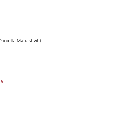
Daniella Matiashvili)
ma