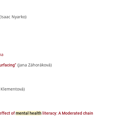
(Isaac Nyarko)
ma
(Jana Záhoráková)
urfacing"
 Klementová)
effect of
mental health
literacy: A Moderated chain