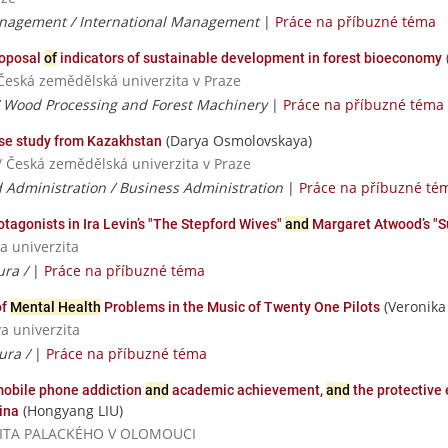
nagement / International Management
|
Práce na příbuzné téma
roposal
of
indicators of sustainable development in forest bioeconomy
/ Česká zemědělská univerzita v Praze
/ Wood Processing and Forest Machinery
|
Práce na příbuzné téma
(Darya Osmolovskaya)
se study from Kazakhstan
/ Česká zemědělská univerzita v Praze
 Administration / Business Administration
|
Práce na příbuzné té
tagonists in Ira Levin’s "The Stepford Wives"
and
Margaret Atwood’s "S
a univerzita
tura /
|
Práce na příbuzné téma
(Veronika
of
Mental Health
Problems in the Music of Twenty One Pilots
va univerzita
tura /
|
Práce na příbuzné téma
 mobile phone addiction
and
academic achievement,
and
the protective 
(Hongyang LIU)
ina
VERZITA PALACKÉHO V OLOMOUCI