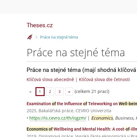
Theses.cz
>
Práce na stejné téma
Práce na stejné téma
Práce na stejné téma (mají shodná klíčová 
Klíčová slova abecedně
|
Klíčová slova dle četnosti
(celkem 21 prací)
«
1
2
3
»
Examination
of
the Influence
of
Teleworking on
Well-bei
2025, Bakalářská práce, CEVRO Univerzita
•
https://is.cevro.cz/th/isgzm/
|
Economics
, Business, 
Economics of
Wellbeing and Mental Health: A cost-
of
-il
2019, Diplomová práce, Vysoká škola ekonomická v Pr