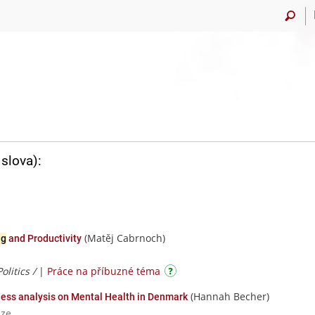
slova):
(Matěj Cabrnoch)
ng
and Productivity
Politics /
|
Práce na příbuzné téma
(Hannah Becher)
lness analysis on Mental Health in Denmark
aze