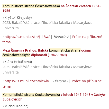
Komunistická strana Československa
na Žďársku v letech 1951-
1956
(Kryštof Křejpský)
2023, Bakalářská práce, Filozofická fakulta / Masarykova
univerzita
•
https://is.muni.cz/th/j113w/
|
Historie /
|
Práce na příbuzné
téma
Mezi Římem a Prahou: Italská
komunistická strana
očima
československých
diplomatů (1947-1949)
(Klára Hrbáčková)
2025, Bakalářská práce, Filozofická fakulta / Masarykova
univerzita
•
https://is.muni.cz/th/aicwk/
|
Historie /
|
Práce na příbuzné
téma
Komunistická strana Československa
v letech 1945-1948 v Českých
Budějovicích
(Michal Kadlec)