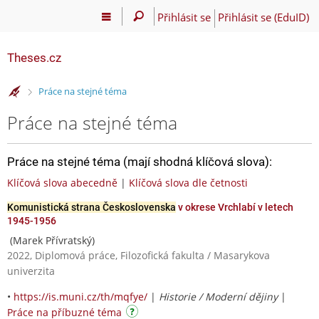
Přihlásit se
Přihlásit se (EduID)
Theses.cz
>
Práce na stejné téma
Práce na stejné téma
Práce na stejné téma (mají shodná klíčová slova):
Klíčová slova abecedně
|
Klíčová slova dle četnosti
Komunistická strana Československa
v okrese Vrchlabí v letech
1945-1956
(Marek Přívratský)
2022, Diplomová práce, Filozofická fakulta / Masarykova
univerzita
•
https://is.muni.cz/th/mqfye/
|
Historie / Moderní dějiny
|
Práce na příbuzné téma