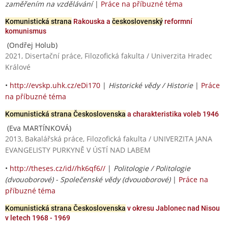
zaměřením na vzdělávání
|
Práce na příbuzné téma
Komunistická strana
Rakouska a
československý
reformní
komunismus
(Ondřej Holub)
2021, Disertační práce, Filozofická fakulta / Univerzita Hradec
Králové
•
http://evskp.uhk.cz/eDi170
|
Historické vědy / Historie
|
Práce
na příbuzné téma
Komunistická strana Československa
a charakteristika voleb 1946
(Eva MARTÍNKOVÁ)
2013, Bakalářská práce, Filozofická fakulta / UNIVERZITA JANA
EVANGELISTY PURKYNĚ V ÚSTÍ NAD LABEM
•
http://theses.cz/id//hk6qf6//
|
Politologie / Politologie
(dvouoborové) - Společenské vědy (dvouoborové)
|
Práce na
příbuzné téma
Komunistická strana Československa
v okresu Jablonec nad Nisou
v letech 1968 - 1969