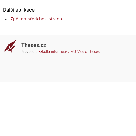
Další aplikace
Zpět na předchozí stranu
Theses.cz
Provozuje
Fakulta informatiky MU
,
Více o Theses
Potřebujete poradit?
Zapojené školy
theses@fi.muni.cz
Správci zapojených škol
Nápověda
Soukromí
Často kladené dotazy
Přístupnost
Zobrazit klasickou verzi