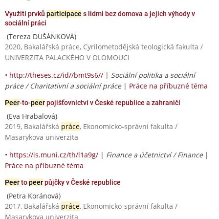
Využití prvků
participace
s lidmi bez domova a jejich výhody v
sociální práci
(Tereza DUŠÁNKOVÁ)
2020, Bakalářská práce, Cyrilometodějská teologická fakulta /
UNIVERZITA PALACKÉHO V OLOMOUCI
•
http://theses.cz/id//bmt9s6//
|
Sociální politika a sociální
práce / Charitativní a sociální práce
|
Práce na příbuzné téma
Peer
-to-
peer
pojišťovnictví v České republice a zahraničí
(Eva Hrabalová)
2019, Bakalářská
práce
, Ekonomicko-správní fakulta /
Masarykova univerzita
•
https://is.muni.cz/th/l1a9g/
|
Finance a účetnictví / Finance
|
Práce na příbuzné téma
Peer
to
peer
půjčky v České republice
(Petra Koránová)
2017, Bakalářská
práce
, Ekonomicko-správní fakulta /
Masarykova univerzita