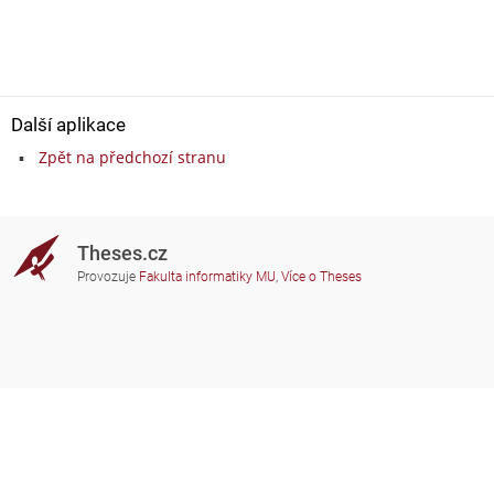
Další aplikace
Zpět na předchozí stranu
Theses.cz
Provozuje
Fakulta informatiky MU
,
Více o Theses
Potřebujete poradit?
Zapojené školy
theses@fi.muni.cz
Správci zapojených škol