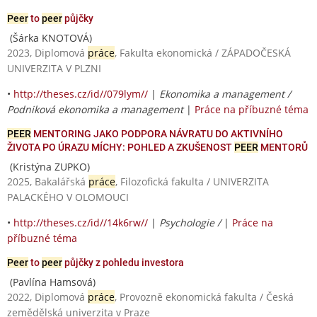
Peer
to
peer
půjčky
(Šárka KNOTOVÁ)
2023, Diplomová
práce
, Fakulta ekonomická / ZÁPADOČESKÁ
UNIVERZITA V PLZNI
•
http://theses.cz/id//079lym//
|
Ekonomika a management /
Podniková ekonomika a management
|
Práce na příbuzné téma
PEER
MENTORING JAKO PODPORA NÁVRATU DO AKTIVNÍHO
ŽIVOTA PO ÚRAZU MÍCHY: POHLED A ZKUŠENOST
PEER
MENTORŮ
(Kristýna ZUPKO)
2025, Bakalářská
práce
, Filozofická fakulta / UNIVERZITA
PALACKÉHO V OLOMOUCI
•
http://theses.cz/id//14k6rw//
|
Psychologie /
|
Práce na
příbuzné téma
Peer
to
peer
půjčky z pohledu investora
(Pavlína Hamsová)
2022, Diplomová
práce
, Provozně ekonomická fakulta / Česká
zemědělská univerzita v Praze