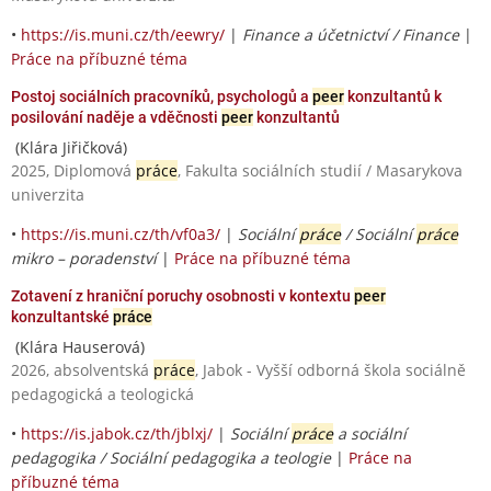
•
https://is.muni.cz/th/eewry/
|
Finance a účetnictví / Finance
|
Práce na příbuzné téma
Postoj sociálních pracovníků, psychologů a
peer
konzultantů k
posilování naděje a vděčnosti
peer
konzultantů
(Klára Jiřičková)
2025, Diplomová
práce
, Fakulta sociálních studií / Masarykova
univerzita
•
https://is.muni.cz/th/vf0a3/
|
Sociální
práce
/ Sociální
práce
mikro – poradenství
|
Práce na příbuzné téma
Zotavení z hraniční poruchy osobnosti v kontextu
peer
konzultantské
práce
(Klára Hauserová)
2026, absolventská
práce
, Jabok - Vyšší odborná škola sociálně
pedagogická a teologická
•
https://is.jabok.cz/th/jblxj/
|
Sociální
práce
a sociální
pedagogika / Sociální pedagogika a teologie
|
Práce na
příbuzné téma