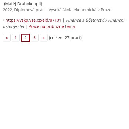
(Matěj Drahokoupil)
2022, Diplomová práce, Vysoká škola ekonomická v Praze
•
https://vskp.vse.cz/eid/87101
|
Finance a účetnictví / Finanční
inženýrství
|
Práce na příbuzné téma
(celkem 27 prací)
«
1
2
3
»