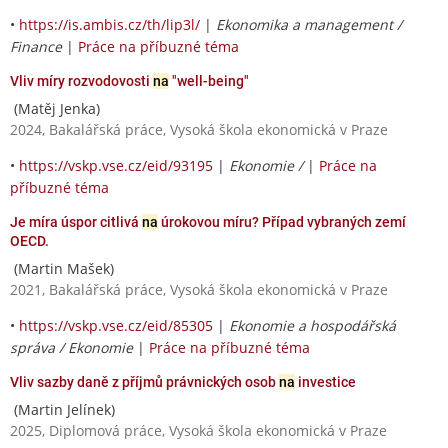
•
https://is.ambis.cz/th/lip3l/
|
Ekonomika a management /
Finance
|
Práce na příbuzné téma
Vliv míry rozvodovosti
na
"well-being"
(Matěj Jenka)
2024, Bakalářská práce, Vysoká škola ekonomická v Praze
•
https://vskp.vse.cz/eid/93195
|
Ekonomie /
|
Práce na
příbuzné téma
Je míra úspor citlivá
na
úrokovou míru? Případ vybraných zemí
OECD.
(Martin Mašek)
2021, Bakalářská práce, Vysoká škola ekonomická v Praze
•
https://vskp.vse.cz/eid/85305
|
Ekonomie a hospodářská
správa / Ekonomie
|
Práce na příbuzné téma
Vliv sazby daně z příjmů právnických osob
na
investice
(Martin Jelínek)
2025, Diplomová práce, Vysoká škola ekonomická v Praze