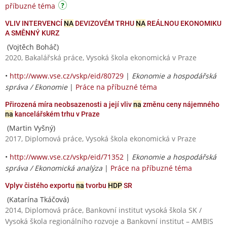
příbuzné téma
VLIV INTERVENCÍ
NA
DEVIZOVÉM TRHU
NA
REÁLNOU EKONOMIKU
A SMĚNNÝ KURZ
(Vojtěch Boháč)
2020, Bakalářská práce, Vysoká škola ekonomická v Praze
•
http://www.vse.cz/vskp/eid/80729
|
Ekonomie a hospodářská
správa / Ekonomie
|
Práce na příbuzné téma
Přirozená míra neobsazenosti a její vliv
na
změnu ceny nájemného
na
kancelářském trhu v Praze
(Martin Vyšný)
2017, Diplomová práce, Vysoká škola ekonomická v Praze
•
http://www.vse.cz/vskp/eid/71352
|
Ekonomie a hospodářská
správa / Ekonomická analýza
|
Práce na příbuzné téma
Vplyv čistého exportu
na
tvorbu
HDP
SR
(Katarína Tkáčová)
2014, Diplomová práce, Bankovní institut vysoká škola SK /
Vysoká škola regionálního rozvoje a Bankovní institut – AMBIS