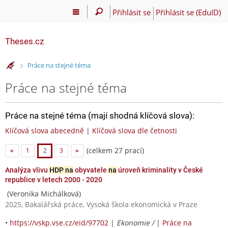
Přihlásit se
Přihlásit se (EduID)
Theses.cz
>
Práce na stejné téma
Práce na stejné téma
Práce na stejné téma (mají shodná klíčová slova):
Klíčová slova abecedně
|
Klíčová slova dle četnosti
(celkem 27 prací)
«
1
2
3
»
Analýza vlivu
HDP na
obyvatele
na
úroveň kriminality v České
republice v letech 2000 - 2020
(Veronika Michálková)
2025, Bakalářská práce, Vysoká škola ekonomická v Praze
•
https://vskp.vse.cz/eid/97702
|
Ekonomie /
|
Práce na