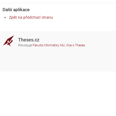
Další aplikace
Zpět na předchozí stranu
Theses.cz
Provozuje
Fakulta informatiky MU
,
Více o Theses
Potřebujete poradit?
Zapojené školy
theses@fi.muni.cz
Správci zapojených škol
Nápověda
Soukromí
Často kladené dotazy
Přístupnost