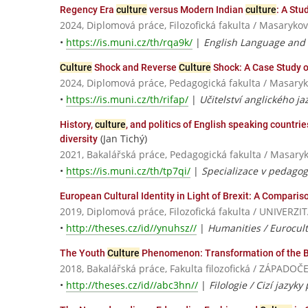
Regency Era
culture
versus Modern Indian
culture
: A Stu
2024, Diplomová práce, Filozofická fakulta / Masarykov
•
https://is.muni.cz/th/rqa9k/
|
English Language and 
Culture
Shock and Reverse
Culture
Shock: A Case Study 
2024, Diplomová práce, Pedagogická fakulta / Masaryk
•
https://is.muni.cz/th/rifap/
|
Učitelství anglického ja
History,
culture
, and politics of English speaking countri
(Jan Tichý)
diversity
2021, Bakalářská práce, Pedagogická fakulta / Masaryk
•
https://is.muni.cz/th/tp7qi/
|
Specializace v pedagog
European Cultural Identity in Light of Brexit: A Compar
2019, Diplomová práce, Filozofická fakulta / UNIVE
•
http://theses.cz/id//ynuhsz//
|
Humanities / Eurocul
The Youth
Culture
Phenomenon: Transformation of the Bri
2018, Bakalářská práce, Fakulta filozofická / ZÁPADO
•
http://theses.cz/id//abc3hn//
|
Filologie / Cizí jazy