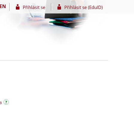
EN
Přihlásit se
Přihlásit se (EduID)
a