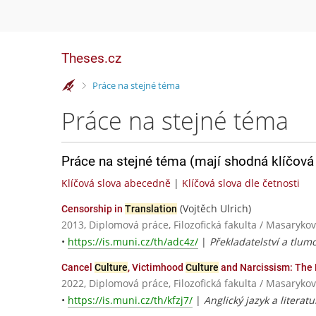
Theses.cz
>
Práce na stejné téma
Práce na stejné téma
Práce na stejné téma (mají shodná klíčová 
Klíčová slova abecedně
|
Klíčová slova dle četnosti
(Vojtěch Ulrich)
Censorship in
Translation
2013, Diplomová práce, Filozofická fakulta / Masarykov
•
https://is.muni.cz/th/adc4z/
|
Překladatelství a tlumo
Cancel
Culture
, Victimhood
Culture
and Narcissism: The 
2022, Diplomová práce, Filozofická fakulta / Masarykov
•
https://is.muni.cz/th/kfzj7/
|
Anglický jazyk a literatu