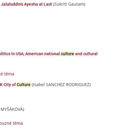
(Sukriti Gautam)
Jalaluddin’s Ayesha at Last
politics in USA; American national
culture
and cultural
né téma
(Isabel SANCHEZ RODRIGUEZ)
K City of
Culture
a MYŠÁKOVÁ)
íbuzné téma