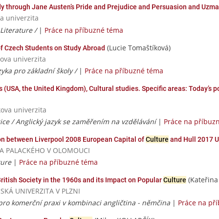
dy through Jane Austen’s Pride and Prejudice and Persuasion and Uzma 
a univerzita
Literature /
|
Práce na příbuzné téma
(Lucie Tomaštíková)
of Czech Students on Study Abroad
ova univerzita
zyka pro základní školy /
|
Práce na příbuzné téma
es (USA, the United Kingdom), Cultural studies. Specific areas: Today’s 
ova univerzita
ice / Anglický jazyk se zaměřením na vzdělávání
|
Práce na příbuz
ison between Liverpool 2008 European Capital of
Culture
and Hull 2017 U
RZITA PALACKÉHO V OLOMOUCI
ture
|
Práce na příbuzné téma
(Kateřin
tish Society in the 1960s and its Impact on Popular
Culture
ČESKÁ UNIVERZITA V PLZNI
ky pro komerční praxi v kombinaci angličtina - němčina
|
Práce na př