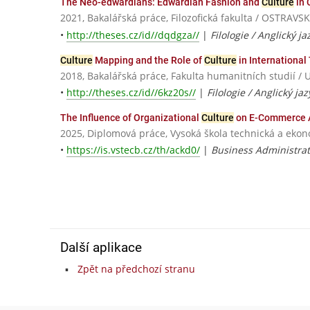
The Neo-edwardians: Edwardian Fashion and
Culture
in 
2021, Bakalářská práce, Filozofická fakulta / OSTRAV
•
http://theses.cz/id//dqdgza//
|
Filologie / Anglický ja
Culture
Mapping and the Role of
Culture
in International
2018, Bakalářská práce, Fakulta humanitních studií / 
•
http://theses.cz/id//6kz20s//
|
Filologie / Anglický j
The Influence of Organizational
Culture
on E-Commerce Ad
2025, Diplomová práce, Vysoká škola technická a eko
•
https://is.vstecb.cz/th/ackd0/
|
Business Administrat
Další aplikace
Zpět na předchozí stranu