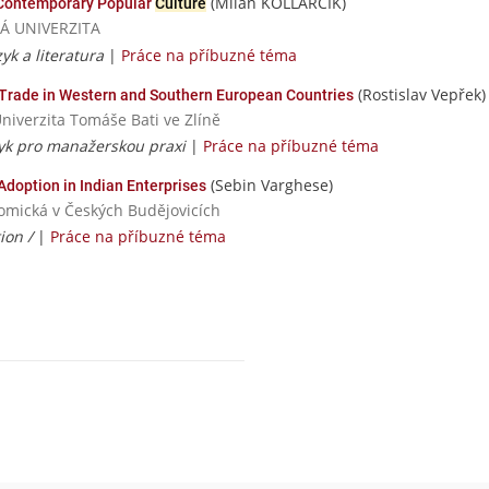
(Milan KOLLARČÍK)
Contemporary Popular
Culture
SKÁ UNIVERZITA
zyk a literatura
|
Práce na příbuzné téma
(Rostislav Vepřek)
 Trade in Western and Southern European Countries
Univerzita Tomáše Bati ve Zlíně
azyk pro manažerskou praxi
|
Práce na příbuzné téma
(Sebin Varghese)
option in Indian Enterprises
nomická v Českých Budějovicích
ion /
|
Práce na příbuzné téma