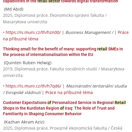
capabilities in the
retail sector
towards digital transformation
(Md Abid)
2025, Diplomová práce, Ekonomicko-správní fakulta /
Masarykova univerzita
•
https://is.muni.cz/th/hzn00/
|
Business Management /
|
Práce
na příbuzné téma
Thinking small for the benefit of many: supporting
retail
SMEs in
the process of internationalisation within the EU
(Quinten Ruben Helwig)
2019, Diplomová práce, Fakulta sociálních studií / Masarykova
univerzita
•
https://is.muni.cz/th/h7qd6/
|
Mezinárodní teritoriální studia
/ Evropské vládnutí
|
Práce na příbuzné téma
Customer Expectations
of
Personalized Service in Regional
Retail
Shops in the Kurdistan Region
of
Iraq: The Role of Trust and
Familiarity in Shaping Consumer Behavior
(Kazhan Akram Aziz)
2025, Diplomová práce, Provozně ekonomická fakulta / Česká