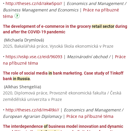
•
http://theses.cz/id//akw5po//
|
Economics and Management /
Business Management and Economics
|
Práce na příbuzné
téma
The development of e-commerce in the grocery
retail sector
during
and after the COVID-19 pandemic
(Michaela Drymlová)
2025, Bakalářská práce, Vysoká škola ekonomická v Praze
•
https://vskp.vse.cz/eid/96093
|
Mezinárodní obchod /
|
Práce
na příbuzné téma
The role of social media
in
bank marketing. Case study of Tinkoff
bank
in Russia
.
(Alkhas Shengeliia)
2020, Diplomová práce, Provozně ekonomická fakulta / Česká
zemědělská univerzita v Praze
•
http://theses.cz/id//m4ltki//
|
Economics and Management /
European Agrarian Diplomacy
|
Práce na příbuzné téma
The interdependence
of
business model innovation and dynamic