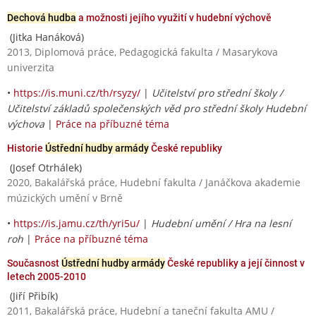
Dechová hudba
a možnosti jejího využití v hudební výchově
(Jitka Hanáková)
2013, Diplomová práce, Pedagogická fakulta / Masarykova
univerzita
•
https://is.muni.cz/th/rsyzy/
|
Učitelství pro střední školy /
Učitelství základů společenských věd pro střední školy Hudební
výchova
|
Práce na příbuzné téma
Historie
Ústřední hudby armády
České republiky
(Josef Otrhálek)
2020, Bakalářská práce, Hudební fakulta / Janáčkova akademie
múzických umění v Brně
•
https://is.jamu.cz/th/yri5u/
|
Hudební umění / Hra na lesní
roh
|
Práce na příbuzné téma
Současnost
Ústřední hudby armády
České republiky a její činnost v
letech 2005-2010
(Jiří Přibík)
2011, Bakalářská práce, Hudební a taneční fakulta AMU /