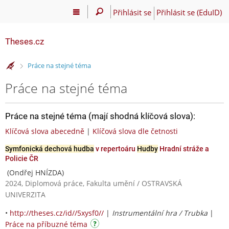
Přihlásit se
Přihlásit se (EduID)
Theses.cz
>
Práce na stejné téma
Práce na stejné téma
Práce na stejné téma (mají shodná klíčová slova):
Klíčová slova abecedně
|
Klíčová slova dle četnosti
Symfonická dechová hudba
v repertoáru
Hudby
Hradní stráže a
Policie ČR
(Ondřej HNÍZDA)
2024, Diplomová práce, Fakulta umění / OSTRAVSKÁ
UNIVERZITA
•
http://theses.cz/id//5xysf0//
|
Instrumentální hra / Trubka
|
Práce na příbuzné téma