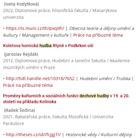
(Iveta Kodytková)
2022, Diplomová práce, Filozofická fakulta / Masarykova
univerzita
•
https://is.muni.cz/th/pxqdh/
|
Obecná teorie a dějiny umění a
kultury / Management v kultuře
|
Práce na příbuzné téma
Koletova hornická
hudba
Rtyně v Podkrkon oší
(Jaroslav Rejdák)
2012, Diplomová práce, Hudební a taneční fakulta / Akademie
múzických umění v Praze
•
http://hdl.handle.net/10318/7652
|
Hudební umění / Trubka
|
Práce na příbuzné téma
Proměny kulturních a sociálních funkcí
dechové hudby
v 19. a 20.
století na příkladu Kolínska
(Radek Šedina)
2021, Bakalářská práce, Fakulta filozofická / Univerzita
Pardubice
•
http://theses.cz/id//fcjgj7//
|
Historické vědy / Kulturní dějiny