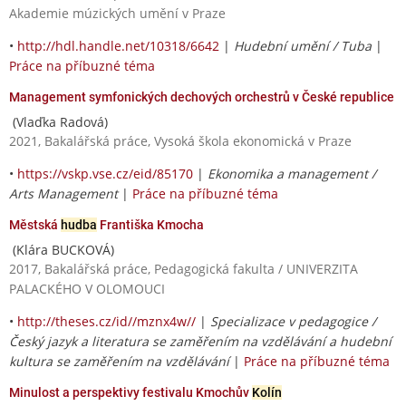
Akademie múzických umění v Praze
•
http://hdl.handle.net/10318/6642
|
Hudební umění / Tuba
|
Práce na příbuzné téma
Management symfonických dechových orchestrů v České republice
(Vlaďka Radová)
2021, Bakalářská práce, Vysoká škola ekonomická v Praze
•
https://vskp.vse.cz/eid/85170
|
Ekonomika a management /
Arts Management
|
Práce na příbuzné téma
Městská
hudba
Františka Kmocha
(Klára BUCKOVÁ)
2017, Bakalářská práce, Pedagogická fakulta / UNIVERZITA
PALACKÉHO V OLOMOUCI
•
http://theses.cz/id//mznx4w//
|
Specializace v pedagogice /
Český jazyk a literatura se zaměřením na vzdělávání a hudební
kultura se zaměřením na vzdělávání
|
Práce na příbuzné téma
Minulost a perspektivy festivalu Kmochův
Kolín