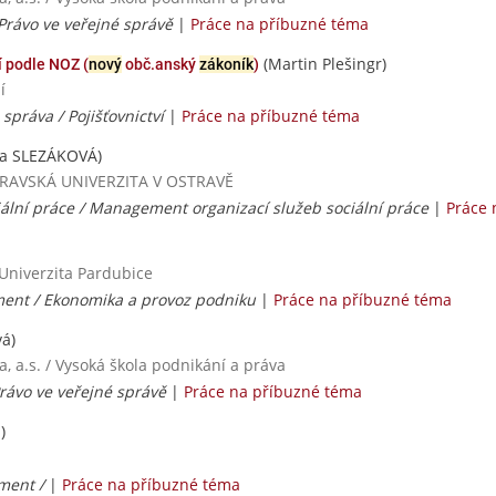
 Právo ve veřejné správě
|
Práce na příbuzné téma
(Martin Plešingr)
 podle NOZ (
nový
obč.anský
zákoník
)
í
správa / Pojišťovnictví
|
Práce na příbuzné téma
a SLEZÁKOVÁ)
OSTRAVSKÁ UNIVERZITA V OSTRAVĚ
ciální práce / Management organizací služeb sociální práce
|
Práce 
 Univerzita Pardubice
nt / Ekonomika a provoz podniku
|
Práce na příbuzné téma
á)
, a.s. / Vysoká škola podnikání a práva
Právo ve veřejné správě
|
Práce na příbuzné téma
)
ment /
|
Práce na příbuzné téma