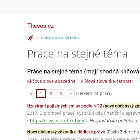
Theses.cz
>
Práce na stejné téma
Práce na stejné téma
Práce na stejné téma (mají shodná klíčová 
Klíčová slova abecedně
|
Klíčová slova dle četnosti
(celkem 24 prací)
«
1
2
3
»
Uzavírání pojistných smluv podle NOZ (
nový občanský zá
2017, Diplomová práce, Vysoká škola finanční a správn
•
https://is.vsfs.cz/th/xtbgo/
|
Hospodářská politika a s
(Pavlo Zelenchu
Nový občanský zákoník
a dědické právo
2016, Bakalářská práce, Vysoká škola podnikání a práva