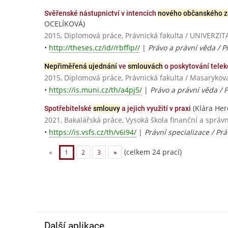
Svěřenské nástupnictví v intencích
nového občanského z
OCELÍKOVÁ)
2015, Diplomová práce, Právnická fakulta / UNIVER
•
http://theses.cz/id//rbffip//
|
Právo a právní věda / P
Nepřiměřená ujednání
ve
smlouvách
o poskytování tele
2015, Diplomová práce, Právnická fakulta / Masarykov
•
https://is.muni.cz/th/a4pj5/
|
Právo a právní věda / 
(Klára Her
Spotřebitelské
smlouvy
a jejich využití v praxi
2021, Bakalářská práce, Vysoká škola finanční a správn
•
https://is.vsfs.cz/th/v6i94/
|
Právní specializace / Pr
(celkem 24 prací)
«
1
2
3
»
Další aplikace