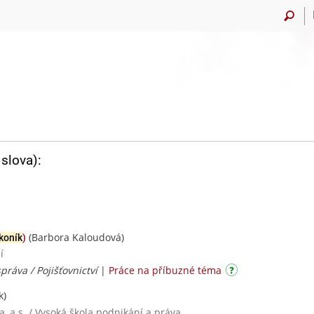
slova):
(Barbora Kaloudová)
koník
)
í
práva / Pojišťovnictví
|
Práce na příbuzné téma
k)
, a.s. / Vysoká škola podnikání a práva