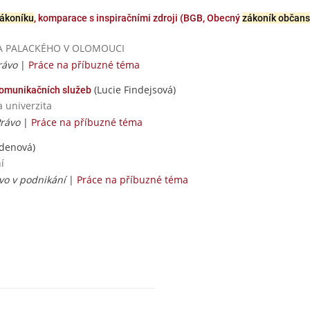
ákoníku
, komparace s inspiračními zdroji (BGB, Obecný
zákoník občans
ZITA PALACKÉHO V OLOMOUCI
rávo
|
Práce na příbuzné téma
(Lucie Findejsová)
komunikačních služeb
a univerzita
Právo
|
Práce na příbuzné téma
denová)
í
ávo v podnikání
|
Práce na příbuzné téma