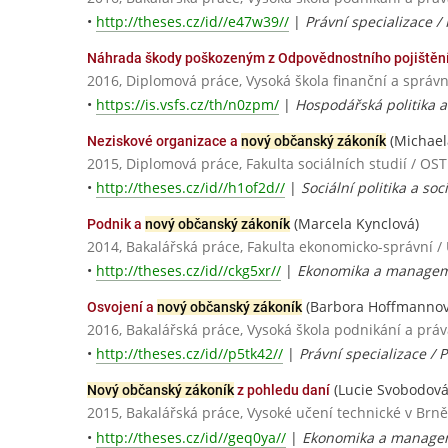
•
http://theses.cz/id//e47w39//
|
Právní specializace /
Náhrada škody poškozeným z Odpovědnostního pojištění
2016, Diplomová práce, Vysoká škola finanční a správn
•
https://is.vsfs.cz/th/n0zpm/
|
Hospodářská politika a 
(Michael
Neziskové organizace a
nový občanský zákoník
2015, Diplomová práce, Fakulta sociálních studií / 
•
http://theses.cz/id//h1of2d//
|
Sociální politika a so
(Marcela Kynclová)
Podnik a
nový občanský zákoník
2014, Bakalářská práce, Fakulta ekonomicko-správní /
•
http://theses.cz/id//ckg5xr//
|
Ekonomika a manageme
(Barbora Hoffmannov
Osvojení a
nový občanský zákoník
2016, Bakalářská práce, Vysoká škola podnikání a práva
•
http://theses.cz/id//p5tk42//
|
Právní specializace / 
(Lucie Svobodová
Nový občanský zákoník
z pohledu daní
2015, Bakalářská práce, Vysoké učení technické v Brně
•
http://theses.cz/id//geq0ya//
|
Ekonomika a manage