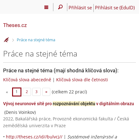
Přihlásit se
Přihlásit se (EduID)
Theses.cz
>
Práce na stejné téma
Práce na stejné téma
Práce na stejné téma (mají shodná klíčová slova):
Klíčová slova abecedně
|
Klíčová slova dle četnosti
(celkem 22 prací)
«
1
2
3
»
Vývoj neuronové sítě pro
rozpoznávání objektu
v digitálním obrazu
(Denis Voinkov)
2022, Bakalářská práce, Provozně ekonomická fakulta / Česká
zemědělská univerzita v Praze
•
http://theses.cz/id//bulvcj//
|
Systémové inženýrství a