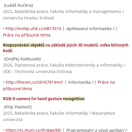
(Lukáš Kučera)
2022, Bakalářská práce, Fakulta informatiky a managementu /
Univerzita Hradec Králové
•
http://evskp.uhk.cz/eB13516
|
Aplikovaná informatika /
|
Práce na příbuzné téma
Rozpoznávání objektů
na základě jejich 3D modelů: volba klíčových
bodů
(Ondřej Koďousek)
2026, Diplomová práce, Fakulta elektrotechniky a informatiky /
VŠB – Technická univerzita Ostrava
•
http://theses.cz/id//67814m//
|
Informatika /
|
Práce na
příbuzné téma
RGB-D camera for hand gesture
recognition
(Filip Pavlovič)
2025, Bakalářská práce, Fakulta informatiky / Masarykova
univerzita
•
https://is.muni.cz/th/gwo90/
|
Programování a vývoj aplikací /