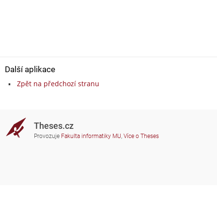
Další aplikace
Zpět na předchozí stranu
Theses.cz
Provozuje
Fakulta informatiky MU
,
Více o Theses
Potřebujete poradit?
Zapojené školy
theses@fi.muni.cz
Správci zapojených škol