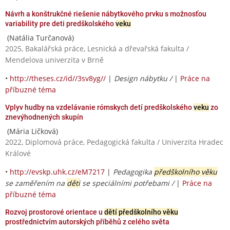
Návrh a konštrukčné riešenie nábytkového prvku s možnosťou
variability pre deti predškolského
veku
(Natália Turčanová)
2025, Bakalářská práce, Lesnická a dřevařská fakulta /
Mendelova univerzita v Brně
•
http://theses.cz/id//3sv8yg//
|
Design nábytku /
|
Práce na
příbuzné téma
Vplyv hudby na vzdelávanie rómskych detí predškolského
veku
zo
znevýhodnených skupín
(Mária Ličková)
2022, Diplomová práce, Pedagogická fakulta / Univerzita Hradec
Králové
•
http://evskp.uhk.cz/eM7217
|
Pedagogika
předškolního věku
se zaměřením na
děti
se speciálními potřebami /
|
Práce na
příbuzné téma
Rozvoj prostorové orientace u
dětí předškolního věku
prostřednictvím autorských příběhů z celého světa