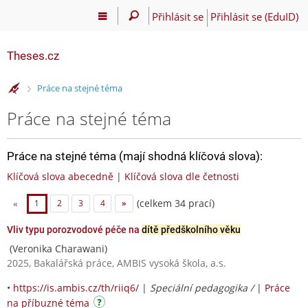
Přihlásit se
Přihlásit se (EduID)
Theses.cz
>
Práce na stejné téma
Práce na stejné téma
Práce na stejné téma (mají shodná klíčová slova):
Klíčová slova abecedně
|
Klíčová slova dle četnosti
(celkem 34 prací)
«
1
2
3
4
»
Vliv typu porozvodové péče na
dítě předškolního věku
(Veronika Charawani)
2025, Bakalářská práce, AMBIS vysoká škola, a.s.
•
https://is.ambis.cz/th/riiq6/
|
Speciální pedagogika /
|
Práce
na příbuzné téma