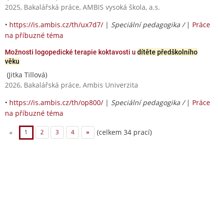
2025, Bakalářská práce, AMBIS vysoká škola, a.s.
•
https://is.ambis.cz/th/ux7d7/
|
Speciální pedagogika /
|
Práce
na příbuzné téma
Možnosti logopedické terapie koktavosti u
dítěte předškolního
věku
(Jitka Tillová)
2026, Bakalářská práce, Ambis Univerzita
•
https://is.ambis.cz/th/op800/
|
Speciální pedagogika /
|
Práce
na příbuzné téma
(celkem 34 prací)
«
1
2
3
4
»