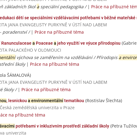
peň základních škol
a
speciální pedagogika /
|
Práce na příbuzné té
edukaci dětí se speciálními vzdělávacími potřebami v běžné mateřské 
ERZITA JANA EVANGELISTY PURKYNĚ V ÚSTÍ NAD LABEM
- poradenství /
|
Práce na příbuzné téma
(Gabri
dí Ranunculaceae
a
Poaceae
a
jeho využití ve výuce přírodopisu
VERZITA PALACKÉHO V OLOMOUCI
entální
výchova se zaměřením na vzdělávání / Přírodopis
a enviro
třední školy
|
Práce na příbuzné téma
kola ŠÁMALOVÁ)
VERZITA JANA EVANGELISTY PURKYNĚ V ÚSTÍ NAD LABEM
é školy /
|
Práce na příbuzné téma
(Rostislav Šlechta)
nou
, lesnickou
a environmentální
tematikou
Česká zemědělská univerzita v Praze
ráce na příbuzné téma
(Petra Tužilo
lávacími
potřebami v inkluzivním prostředí základní školy
va univerzita