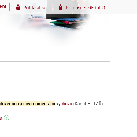
EN
Přihlásit se
Přihlásit se (EduID)
(Kamil HUTAŘ)
odovědnou a environmentální
výchovu
a