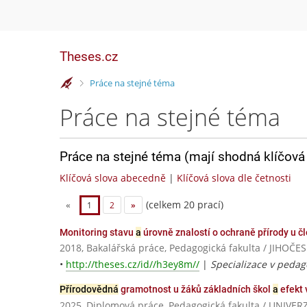
Theses.cz
>
Práce na stejné téma
Práce na stejné téma
Práce na stejné téma (mají shodná klíčová 
Klíčová slova abecedně
|
Klíčová slova dle četnosti
(celkem 20 prací)
«
1
2
»
Monitoring stavu
a
úrovně znalostí o ochraně přírody u 
2018, Bakalářská práce, Pedagogická fakulta / JIHO
•
http://theses.cz/id//h3ey8m//
|
Specializace v pedag
Přírodovědná
gramotnost u žáků základních škol
a
efekt
2025, Diplomová práce, Pedagogická fakulta / UNIV