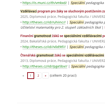
•
https://is.muni.cz/th/vmkxd/
|
Speciální
pedagogika
Vzdělávací
program pro žáky se sluchovým postižením z
2025, Diplomová práce, Pedagogická fakulta / UNI
•
http://theses.cz/id//uhiinc//
|
Speciální
pedagogika pr
Učitelství matematiky pro 2. stupeň základních škol
|
Finanční
gramotnost
žáků se
speciálními vzdělávacími
po
2024, Bakalářská práce, Pedagogická fakulta / UNI
•
http://theses.cz/id//v0d9tf//
|
Speciální
pedagogika 
Čtenářská
gramotnost
žáků se
speciálními vzdělávacími
2013, Diplomová práce, Pedagogická fakulta / UNI
•
http://theses.cz/id//pge5bx//
|
Speciální
pedagogika /
(celkem 20 prací)
«
1
2
»