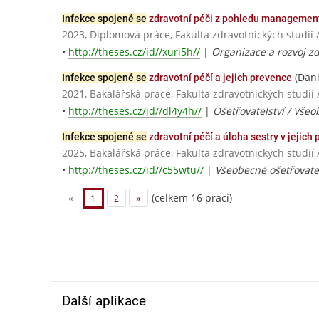
Infekce spojené se
zdravotní péči z pohledu management
2023, Diplomová práce, Fakulta zdravotnických stud
•
http://theses.cz/id//xuri5h//
|
Organizace a rozvoj zd
(Dani
Infekce spojené se
zdravotní péčí a jejich prevence
2021, Bakalářská práce, Fakulta zdravotnických studií 
•
http://theses.cz/id//dl4y4h//
|
Ošetřovatelství / Všeo
Infekce spojené se
zdravotní péčí a úloha sestry v jejich 
2025, Bakalářská práce, Fakulta zdravotnických stu
•
http://theses.cz/id//c55wtu//
|
Všeobecné ošetřovatel
(celkem 16 prací)
«
1
2
»
Další aplikace