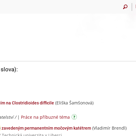
slova):
(Eliška Šamšonová)
 na Clostridioides difficile
telství /
|
Práce na příbuzné téma
(Vladimír Brendl)
e
zavedeným permanentním močovým katétrem
/ Technická univerzita v Liberci