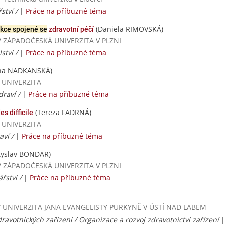
ství /
|
Práce na příbuzné téma
(Daniela RIMOVSKÁ)
ekce spojené se
zdravotní péčí
ií / ZÁPADOČESKÁ UNIVERZITA V PLZNI
ství /
|
Práce na příbuzné téma
ýna NADKANSKÁ)
Á UNIVERZITA
draví /
|
Práce na příbuzné téma
(Tereza FADRNÁ)
s difficile
Á UNIVERZITA
aví /
|
Práce na příbuzné téma
tyslav BONDAR)
ií / ZÁPADOČESKÁ UNIVERZITA V PLZNI
řství /
|
Práce na příbuzné téma
ií / UNIVERZITA JANA EVANGELISTY PURKYNĚ V ÚSTÍ NAD LABEM
ravotnických zařízení / Organizace a rozvoj zdravotnictví zařízení