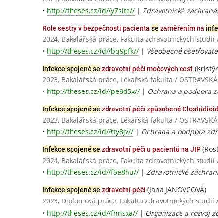
•
http://theses.cz/id//y7site//
|
Zdravotnické záchranář
Role sestry v bezpečnosti pacienta
se
zaměřením na
inf
2024, Bakalářská práce, Fakulta zdravotnických stud
•
http://theses.cz/id//bq9pfk//
|
Všeobecné ošetřovatel
(Krist
Infekce spojené se
zdravotní péčí močových cest
2023, Bakalářská práce, Lékařská fakulta / OSTRAVSK
•
http://theses.cz/id//pe8d5x//
|
Ochrana a podpora z
Infekce spojené se
zdravotní péčí způsobené Clostridioide
2023, Bakalářská práce, Lékařská fakulta / OSTRAVSK
•
http://theses.cz/id//tty8jv//
|
Ochrana a podpora zdr
(Ros
Infekce spojené se
zdravotní péčí u pacientů na JIP
2024, Bakalářská práce, Fakulta zdravotnických stud
•
http://theses.cz/id//f5e8hu//
|
Zdravotnické záchraná
(Jana JANOVCOVÁ)
Infekce spojené se
zdravotní péčí
2023, Diplomová práce, Fakulta zdravotnických stud
•
http://theses.cz/id//fnnsxa//
|
Organizace a rozvoj zd