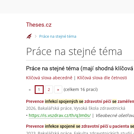
Theses.cz
>
Práce na stejné téma
Práce na stejné téma
Práce na stejné téma (mají shodná klíčová 
Klíčová slova abecedně
|
Klíčová slova dle četnosti
(celkem 16 prací)
«
1
2
»
Prevence
infekcí spojených se
zdravotní péčí
se
zaměřením
2026, Bakalářská práce, Vysoká škola zdravotnická
•
https://is.vszdrav.cz/th/q3m0s/
|
Všeobecné ošetřova
Prevence
infekce spojené se
zdravotní péčí u pacienta
s
2023, Bakalářská práce, Fakulta zdravotnických studií 