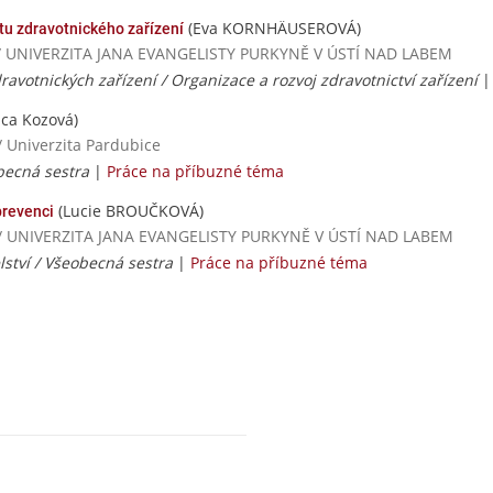
(Eva KORNHÄUSEROVÁ)
u zdravotnického zařízení
ií / UNIVERZITA JANA EVANGELISTY PURKYNĚ V ÚSTÍ NAD LABEM
ravotnických zařízení / Organizace a rozvoj zdravotnictví zařízení
ca Kozová)
/ Univerzita Pardubice
becná sestra
|
Práce na příbuzné téma
(Lucie BROUČKOVÁ)
prevenci
dií / UNIVERZITA JANA EVANGELISTY PURKYNĚ V ÚSTÍ NAD LABEM
ství / Všeobecná sestra
|
Práce na příbuzné téma