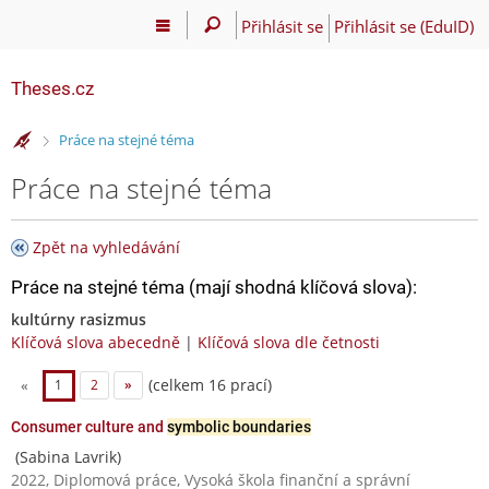
Přihlásit se
Přihlásit se (EduID)
Theses.cz
>
Práce na stejné téma
Práce na stejné téma
Zpět na vyhledávání
Práce na stejné téma (mají shodná klíčová slova):
kultúrny rasizmus
Klíčová slova abecedně
|
Klíčová slova dle četnosti
(celkem 16 prací)
«
1
2
»
Consumer culture and
symbolic boundaries
(Sabina Lavrik)
2022, Diplomová práce, Vysoká škola finanční a správní