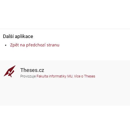
Další aplikace
Zpět na předchozí stranu
Theses.cz
Provozuje
Fakulta informatiky MU
,
Více o Theses
Potřebujete poradit?
Zapojené školy
theses@fi.muni.cz
Správci zapojených škol