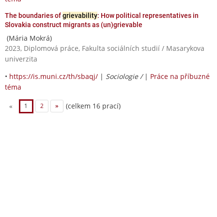
The boundaries of
grievability
: How political representatives in
Slovakia construct migrants as (un)grievable
(Mária Mokrá)
2023, Diplomová práce, Fakulta sociálních studií / Masarykova
univerzita
•
https://is.muni.cz/th/sbaqj/
|
Sociologie /
|
Práce na příbuzné
téma
(celkem 16 prací)
«
1
2
»