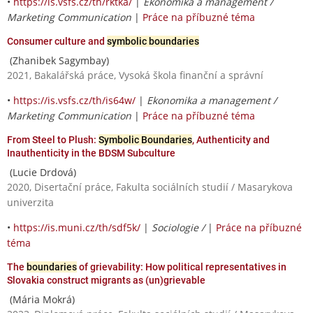
•
https://is.vsfs.cz/th/rktka/
|
Ekonomika a management /
Marketing Communication
|
Práce na příbuzné téma
Consumer culture and
symbolic boundaries
(Zhanibek Sagymbay)
2021, Bakalářská práce, Vysoká škola finanční a správní
•
https://is.vsfs.cz/th/is64w/
|
Ekonomika a management /
Marketing Communication
|
Práce na příbuzné téma
From Steel to Plush:
Symbolic Boundaries
, Authenticity and
Inauthenticity in the BDSM Subculture
(Lucie Drdová)
2020, Disertační práce, Fakulta sociálních studií / Masarykova
univerzita
•
https://is.muni.cz/th/sdf5k/
|
Sociologie /
|
Práce na příbuzné
téma
The
boundaries
of grievability: How political representatives in
Slovakia construct migrants as (un)grievable
(Mária Mokrá)