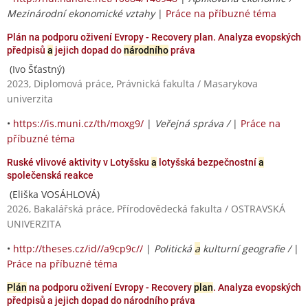
Mezinárodní ekonomické vztahy
|
Práce na příbuzné téma
Plán na podporu oživení Evropy - Recovery plan. Analyza evopských
předpisů
a
jejich dopad do
národního
práva
(Ivo Šťastný)
2023, Diplomová práce, Právnická fakulta / Masarykova
univerzita
•
https://is.muni.cz/th/moxg9/
|
Veřejná správa /
|
Práce na
příbuzné téma
Ruské vlivové aktivity v Lotyšsku
a
lotyšská bezpečnostní
a
společenská reakce
(Eliška VOSÁHLOVÁ)
2026, Bakalářská práce, Přírodovědecká fakulta / OSTRAVSKÁ
UNIVERZITA
•
http://theses.cz/id//a9cp9c//
|
Politická
a
kulturní geografie /
|
Práce na příbuzné téma
Plán
na podporu oživení Evropy - Recovery
plan
. Analyza evopských
předpisů a jejich dopad do národního práva