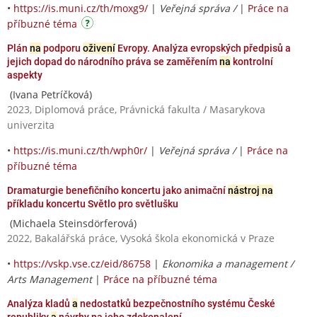
•
https://is.muni.cz/th/moxg9/
|
Veřejná správa /
|
Práce na
příbuzné téma
Plán
na
podporu
oživení
Evropy. Analýza evropských předpisů a
jejich dopad do národního práva se zaměřením
na
kontrolní
aspekty
(Ivana Petríčková)
2023, Diplomová práce, Právnická fakulta / Masarykova
univerzita
•
https://is.muni.cz/th/wph0r/
|
Veřejná správa /
|
Práce na
příbuzné téma
Dramaturgie benefičního koncertu jako animační
nástroj na
příkladu koncertu Světlo pro světlušku
(Michaela Steinsdörferová)
2022, Bakalářská práce, Vysoká škola ekonomická v Praze
•
https://vskp.vse.cz/eid/86758
|
Ekonomika a management /
Arts Management
|
Práce na příbuzné téma
Analýza kladů
a
nedostatků bezpečnostního systému České
republiky
a
návrhy na jeho zdokonalení