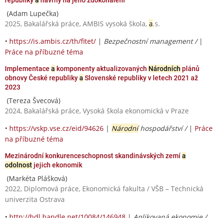
(Adam Lupečka)
2025, Bakalářská práce, AMBIS vysoká škola,
a
.s.
•
https://is.ambis.cz/th/fitet/
|
Bezpečnostní management /
|
Práce na příbuzné téma
Implementace
a
komponenty aktualizovaných
Národních
plánů
obnovy České republiky
a
Slovenské republiky v letech 2021 až
2023
(Tereza Švecová)
2024, Bakalářská práce, Vysoká škola ekonomická v Praze
•
https://vskp.vse.cz/eid/94626
|
Národní
hospodářství /
|
Práce
na příbuzné téma
Mezinárodní konkurenceschopnost skandinávských zemí
a
odolnost
jejich ekonomik
(Markéta Plášková)
2022, Diplomová práce, Ekonomická fakulta / VŠB – Technická
univerzita Ostrava
•
http://hdl.handle.net/10084/146948
|
Aplikovaná ekonomie /