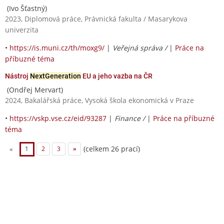
(Ivo Šťastný)
2023, Diplomová práce, Právnická fakulta / Masarykova
univerzita
•
https://is.muni.cz/th/moxg9/
|
Veřejná správa /
|
Práce na
příbuzné téma
Nástroj
NextGeneration
EU a jeho vazba na ČR
(Ondřej Mervart)
2024, Bakalářská práce, Vysoká škola ekonomická v Praze
•
https://vskp.vse.cz/eid/93287
|
Finance /
|
Práce na příbuzné
téma
(celkem 26 prací)
«
1
2
3
»