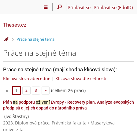
Přihlásit se
Přihlásit se (EduID)
Theses.cz
>
Práce na stejné téma
Práce na stejné téma
Práce na stejné téma (mají shodná klíčová slova):
Klíčová slova abecedně
|
Klíčová slova dle četnosti
(celkem 26 prací)
«
1
2
3
»
Plán
na
podporu
oživení
Evropy - Recovery plan. Analyza evopských
předpisů a jejich dopad do národního práva
(Ivo Šťastný)
2023, Diplomová práce, Právnická fakulta / Masarykova
univerzita