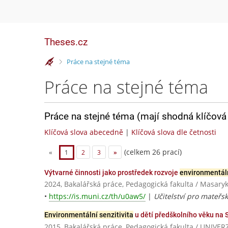
Theses.cz
>
Práce na stejné téma
Práce na stejné téma
Práce na stejné téma (mají shodná klíčová 
Klíčová slova abecedně
|
Klíčová slova dle četnosti
(celkem 26 prací)
«
1
2
3
»
Výtvarné činnosti jako prostředek rozvoje
environmentáln
2024, Bakalářská práce, Pedagogická fakulta / Masaryk
•
https://is.muni.cz/th/u0aw5/
|
Učitelství pro mateřsk
Environmentální senzitivita
u dětí předškolního věku na 
2015, Bakalářská práce, Pedagogická fakulta / UNI