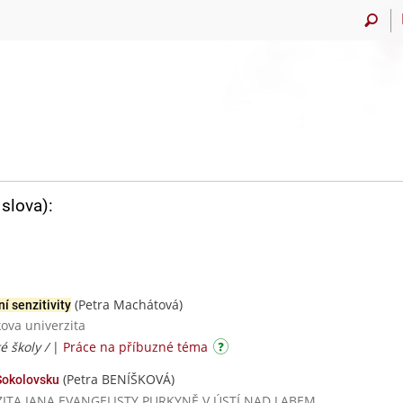
slova):
(Petra Machátová)
í senzitivity
ova univerzita
é školy /
|
Práce na příbuzné téma
(Petra BENÍŠKOVÁ)
Sokolovsku
VERZITA JANA EVANGELISTY PURKYNĚ V ÚSTÍ NAD LABEM