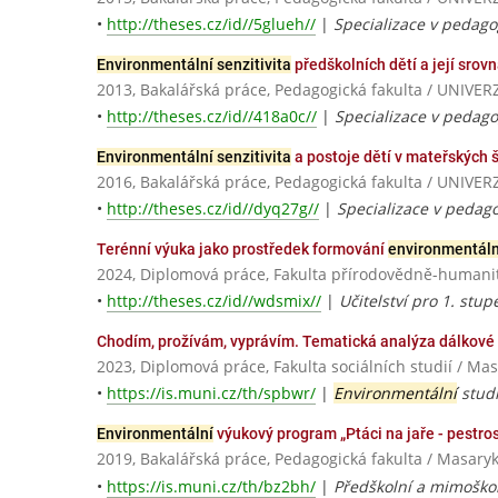
•
http://theses.cz/id//5glueh//
|
Specializace v pedagog
Environmentální senzitivita
předškolních dětí a její sro
2013, Bakalářská práce, Pedagogická fakulta / UNI
•
http://theses.cz/id//418a0c//
|
Specializace v pedagog
Environmentální senzitivita
a postoje dětí v mateřských 
2016, Bakalářská práce, Pedagogická fakulta / UNI
•
http://theses.cz/id//dyq27g//
|
Specializace v pedago
Terénní výuka jako prostředek formování
environmentální
2024, Diplomová práce, Fakulta přírodovědně-humanitn
•
http://theses.cz/id//wdsmix//
|
Učitelství pro 1. stu
Chodím, prožívám, vyprávím. Tematická analýza dálkové p
2023, Diplomová práce, Fakulta sociálních studií / Ma
•
https://is.muni.cz/th/spbwr/
|
Environmentální
studi
Environmentální
výukový program „Ptáci na jaře - pestrost
2019, Bakalářská práce, Pedagogická fakulta / Masaryk
•
https://is.muni.cz/th/bz2bh/
|
Předškolní a mimoškol