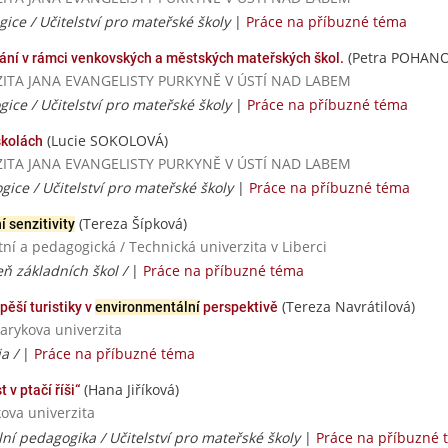
ice / Učitelství pro mateřské školy
|
Práce na příbuzné téma
(Petra POHANO
vnání v rámci venkovských a městských mateřských škol.
VERZITA JANA EVANGELISTY PURKYNĚ V ÚSTÍ NAD LABEM
ice / Učitelství pro mateřské školy
|
Práce na příbuzné téma
(Lucie SOKOLOVÁ)
školách
VERZITA JANA EVANGELISTY PURKYNĚ V ÚSTÍ NAD LABEM
gice / Učitelství pro mateřské školy
|
Práce na příbuzné téma
(Tereza Šípková)
 senzitivity
í a pedagogická / Technická univerzita v Liberci
peň základních škol /
|
Práce na příbuzné téma
(Tereza Navrátilová)
ěší turistiky v
environmentální
perspektivě
sarykova univerzita
a /
|
Práce na příbuzné téma
(Hana Jiříková)
 v ptačí říši“
ova univerzita
ní pedagogika / Učitelství pro mateřské školy
|
Práce na příbuzné 