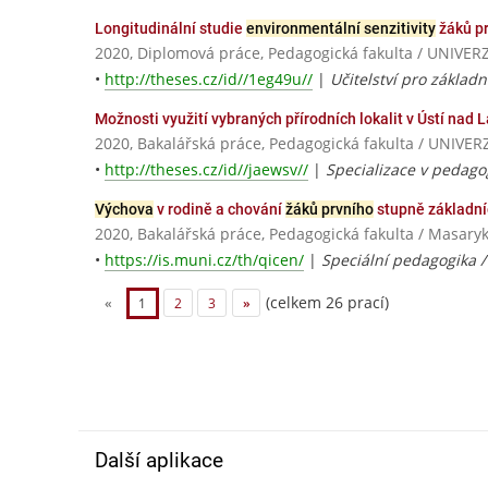
Longitudinální studie
environmentální senzitivity
žáků pr
2020, Diplomová práce, Pedagogická fakulta / UNIV
•
http://theses.cz/id//1eg49u//
|
Učitelství pro základn
Možnosti využití vybraných přírodních lokalit v Ústí nad
2020, Bakalářská práce, Pedagogická fakulta / UNI
•
http://theses.cz/id//jaewsv//
|
Specializace v pedagog
Výchova
v rodině a chování
žáků prvního
stupně základní
2020, Bakalářská práce, Pedagogická fakulta / Masaryk
•
https://is.muni.cz/th/qicen/
|
Speciální pedagogika 
(celkem 26 prací)
«
1
2
3
»
Další aplikace