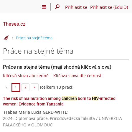
Přihlásit se
Přihlásit se (EduID)
Theses.cz
>
Práce na stejné téma
Práce na stejné téma
Práce na stejné téma (mají shodná klíčová slova):
Klíčová slova abecedně
|
Klíčová slova dle četnosti
(celkem 13 prací)
«
1
2
»
The risk of malnutrition among
children
born to
HIV
-infected
women: Evidence from Tanzania
(Tabea Maria Lucia GERD-WITTE)
2024, Diplomová práce, Přírodovědecká fakulta / UNIVERZITA
PALACKÉHO V OLOMOUCI