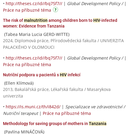
•
http://theses.cz/id//bq75f7//
|
Global Development Policy /
|
Práce na příbuzné téma
The risk of
malnutrition
among children born to
HIV
-infected
women: Evidence from Tanzania
(Tabea Maria Lucia GERD-WITTE)
2024, Diplomová práce, Přírodovědecká fakulta / UNIVERZITA
PALACKÉHO V OLOMOUCI
•
http://theses.cz/id//bq75f7//
|
Global Development Policy /
|
Práce na příbuzné téma
Nutriční podpora u pacientů s
HIV
infekcí
(Ellen Klímová)
2013, Bakalářská práce, Lékařská fakulta / Masarykova
univerzita
•
https://is.muni.cz/th/i842d/
|
Specializace ve zdravotnictví /
Nutriční terapeut
|
Práce na příbuzné téma
Methodology for saving groups of mothers in
Tanzania
(Pavlína MINÁČOVÁ)