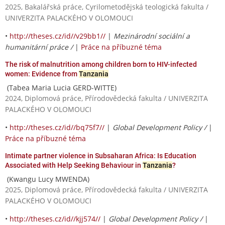
2025, Bakalářská práce, Cyrilometodějská teologická fakulta /
UNIVERZITA PALACKÉHO V OLOMOUCI
•
http://theses.cz/id//v29bb1//
|
Mezinárodní sociální a
humanitární práce /
|
Práce na příbuzné téma
The risk of malnutrition among children born to HIV-infected
women: Evidence from
Tanzania
(Tabea Maria Lucia GERD-WITTE)
2024, Diplomová práce, Přírodovědecká fakulta / UNIVERZITA
PALACKÉHO V OLOMOUCI
•
http://theses.cz/id//bq75f7//
|
Global Development Policy /
|
Práce na příbuzné téma
Intimate partner violence in Subsaharan Africa: Is Education
Associated with Help Seeking Behaviour in
Tanzania
?
(Kwangu Lucy MWENDA)
2025, Diplomová práce, Přírodovědecká fakulta / UNIVERZITA
PALACKÉHO V OLOMOUCI
•
http://theses.cz/id//kjj574//
|
Global Development Policy /
|