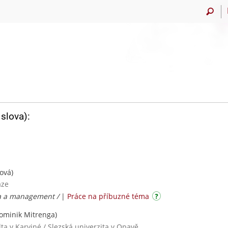
slova):
ová)
aze
a a management /
|
Práce na příbuzné téma
ominik Mitrenga)
a v Karviné / Slezská univerzita v Opavě