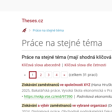
Theses.cz
>
Práce na stejné téma
Práce na stejné téma
Práce na stejné téma (mají shodná klíčová 
Klíčová slova abecedně
|
Klíčová slova dle četnosti
(celkem 31 prací)
«
1
2
3
4
»
(Hana Hrušk
Získávání zaměstnanců
ve společnosti XYZ
2025, Bakalářská práce, Vysoká škola ekonomická v Pr
•
https://vskp.vse.cz/eid/97390
|
Podniková ekonomik
(D
Získávání
a výběr
zaměstnanců
ve vybrané organizaci
2024, Diplomová práce, Obchodně podnikatelská fakult