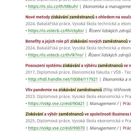
•
https://is.slu.cz/th/t8buh/
|
Ekonomika a managemen
Nové metody
získávání zaměstnanců
s ohledem na souča
2024, Bakalářská práce, Vysoká škola technická a eko
•
https://is.vstecb.cz/th/c6y6s/
|
Řízení lidských zdroj
Benefity a jejich role při
získávání
nových
zaměstnanců
v
2024, Bakalářská práce, Vysoká škola technická a eko
•
https://is.vstecb.cz/th/lk7ns/
|
Řízení lidských zdrojů
Posouzení systému
získávání
a výběru
zaměstnanců
ve v
2017, Diplomová práce, Ekonomická fakulta / VŠB - Te
•
http://hdl.handle.net/10084/117921
|
Ekonomika a 
(Filip Višňovsk
Vliv pandemie na
získávání zaměstnanců
2023, Diplomová práce, Vysoká škola ekonomická v Pr
•
https://vskp.vse.cz/eid/90421
|
Management /
|
Prá
Získávání
a výběr
zaměstnanců
ve společnosti Business L
2025, Diplomová práce, Vysoká škola ekonomická v Pr
•
https://vskp.vse.cz/eid/99070
|
Management /
|
Prá