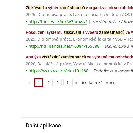
Získávání
a výběr
zaměstnanců
v organizacích sociálníc
2025, Diplomová práce, Fakulta sociálních studií / 
•
http://theses.cz/id//w2nmvz//
|
Sociální práce / Rozvo
Posouzení systému
získávání
a výběru
zaměstnanců
ve v
2025, Diplomová práce, Ekonomická fakulta / VŠB – Te
•
http://hdl.handle.net/10084/155888
|
Ekonomika a 
Analýza
získávání zaměstnanců
ve vybrané maloobchodn
2026, Bakalářská práce, Vysoká škola ekonomická v Pr
•
https://vskp.vse.cz/eid/101188
|
Podniková ekonomi
(celkem 31 prací)
«
1
2
3
4
»
Další aplikace