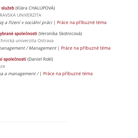
(Klára CHALUPOVÁ)
h služeb
OSTRAVSKÁ UNIVERZITA
j a řízení v sociální práci
|
Práce na příbuzné téma
(Veronika Skotnicová)
ybrané společnosti
chnická univerzita Ostrava
management / Management
|
Práce na příbuzné téma
(Daniel Rokl)
í společnosti
aze
ka a management /
|
Práce na příbuzné téma