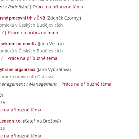
t / Podnikání
|
Práce na příbuzné téma
(Zdeněk Czornyj)
sný pracovní trh v ČNB
nomická v Českých Budějovicích
ů /
|
Práce na příbuzné téma
(Jana Vostrá)
 sektoru automotiv
nomická v Českých Budějovicích
 /
|
Práce na příbuzné téma
(Jana Vybíralová)
ybrané organizaci
chnická univerzita Ostrava
management / Management
|
Práce na příbuzné téma
ý)
aze
ce na příbuzné téma
(Kateřina Brožová)
ease s.r.o.
aze
ce na příbuzné téma