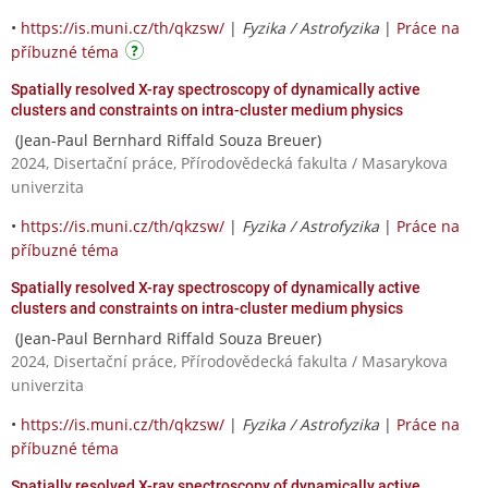
•
https://is.muni.cz/th/qkzsw/
|
Fyzika / Astrofyzika
|
Práce na
příbuzné téma
Spatially resolved X-ray spectroscopy of dynamically active
clusters and constraints on intra-cluster medium physics
(Jean-Paul Bernhard Riffald Souza Breuer)
2024, Disertační práce, Přírodovědecká fakulta / Masarykova
univerzita
•
https://is.muni.cz/th/qkzsw/
|
Fyzika / Astrofyzika
|
Práce na
příbuzné téma
Spatially resolved X-ray spectroscopy of dynamically active
clusters and constraints on intra-cluster medium physics
(Jean-Paul Bernhard Riffald Souza Breuer)
2024, Disertační práce, Přírodovědecká fakulta / Masarykova
univerzita
•
https://is.muni.cz/th/qkzsw/
|
Fyzika / Astrofyzika
|
Práce na
příbuzné téma
Spatially resolved X-ray spectroscopy of dynamically active