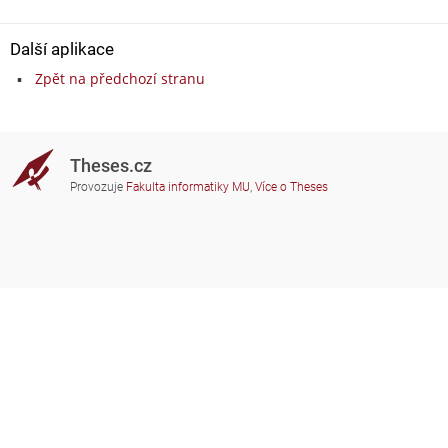
Další aplikace
Zpět na předchozí stranu
Theses.cz
Provozuje
Fakulta informatiky MU
,
Více o Theses
Potřebujete poradit?
Zapojené školy
theses@fi.muni.cz
Správci zapojených škol
Nápověda
Soukromí
Často kladené dotazy
Přístupnost