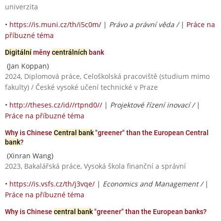
univerzita
•
https://is.muni.cz/th/i5c0m/
|
Právo a právní věda /
|
Práce na
příbuzné téma
Digitální
měny
centrálních
bank
(Jan Koppan)
2024, Diplomová práce, Celoškolská pracoviště (studium mimo
fakulty) / České vysoké učení technické v Praze
•
http://theses.cz/id//rtpnd0//
|
Projektové řízení inovací /
|
Práce na příbuzné téma
Why is Chinese
Central bank
"greener" than the European Central
bank
?
(Xinran Wang)
2023, Bakalářská práce, Vysoká škola finanční a správní
•
https://is.vsfs.cz/th/j3vqe/
|
Economics and Management /
|
Práce na příbuzné téma
Why is Chinese
central bank
"greener" than the European banks?