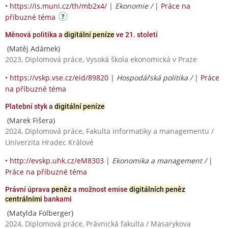
•
https://is.muni.cz/th/mb2x4/
|
Ekonomie /
|
Práce na
příbuzné téma
Měnová politika a
digitální peníze
ve 21. století
(Matěj Adámek)
2023, Diplomová práce, Vysoká škola ekonomická v Praze
•
https://vskp.vse.cz/eid/89820
|
Hospodářská politika /
|
Práce
na příbuzné téma
Platební styk a
digitální peníze
(Marek Fišera)
2024, Diplomová práce, Fakulta informatiky a managementu /
Univerzita Hradec Králové
•
http://evskp.uhk.cz/eM8303
|
Ekonomika a management /
|
Práce na příbuzné téma
Právní úprava
peněz
a možnost emise
digitálních peněz
centrálními
bankami
(Matylda Folberger)
2024, Diplomová práce, Právnická fakulta / Masarykova