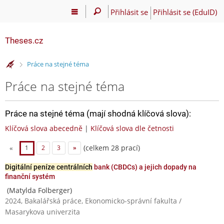
Přihlásit se
Přihlásit se (EduID)
Theses.cz
>
Práce na stejné téma
Práce na stejné téma
Práce na stejné téma (mají shodná klíčová slova):
Klíčová slova abecedně
|
Klíčová slova dle četnosti
(celkem 28 prací)
«
1
2
3
»
Digitální peníze centrálních
bank (CBDCs) a jejich dopady na
finanční systém
(Matylda Folberger)
2024, Bakalářská práce, Ekonomicko-správní fakulta /
Masarykova univerzita