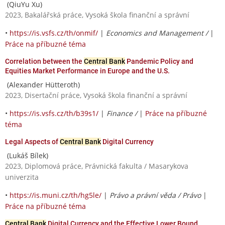
(QiuYu Xu)
2023, Bakalářská práce, Vysoká škola finanční a správní
•
https://is.vsfs.cz/th/onmif/
|
Economics and Management /
|
Práce na příbuzné téma
Correlation between the
Central Bank
Pandemic Policy and
Equities Market Performance in Europe and the U.S.
(Alexander Hütteroth)
2023, Disertační práce, Vysoká škola finanční a správní
•
https://is.vsfs.cz/th/b39s1/
|
Finance /
|
Práce na příbuzné
téma
Legal Aspects of
Central Bank
Digital Currency
(Lukáš Bílek)
2023, Diplomová práce, Právnická fakulta / Masarykova
univerzita
•
https://is.muni.cz/th/hg5le/
|
Právo a právní věda / Právo
|
Práce na příbuzné téma
Central Bank
Digital Currency and the Effective Lower Bound