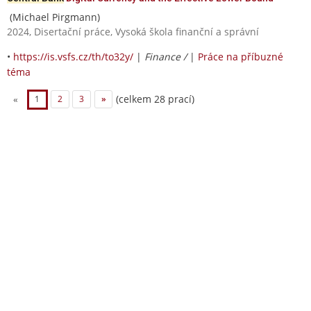
(Michael Pirgmann)
2024, Disertační práce, Vysoká škola finanční a správní
•
https://is.vsfs.cz/th/to32y/
|
Finance /
|
Práce na příbuzné
téma
(celkem 28 prací)
«
1
2
3
»