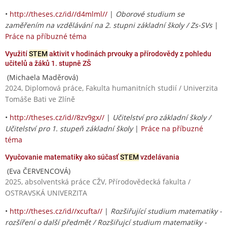
•
http://theses.cz/id//d4mlml//
|
Oborové studium se
zaměřením na vzdělávání na 2. stupni základní školy / Zs-SVs
|
Práce na příbuzné téma
Využití
STEM
aktivit v hodinách prvouky a přírodovědy z pohledu
učitelů a žáků 1. stupně ZŠ
(Michaela Maděrová)
2024, Diplomová práce, Fakulta humanitních studií / Univerzita
Tomáše Bati ve Zlíně
•
http://theses.cz/id//8zv9gx//
|
Učitelství pro základní školy /
Učitelství pro 1. stupeň základní školy
|
Práce na příbuzné
téma
Vyučovanie matematiky ako súčasť
STEM
vzdelávania
(Eva ČERVENCOVÁ)
2025, absolventská práce CŽV, Přírodovědecká fakulta /
OSTRAVSKÁ UNIVERZITA
•
http://theses.cz/id//xcufta//
|
Rozšiřující studium matematiky -
rozšíření o další předmět / Rozšiřujcí studium matematiky -