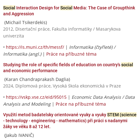
Social
Interaction Design for
Social
Media: The Case of Groupthink
and Aggression
(Michail Tsikerdekis)
2012, Disertační práce, Fakulta informatiky / Masarykova
univerzita
•
https://is.muni.cz/th/messf/
|
Informatika (čtyřleté) /
Informatika (angl.)
|
Práce na příbuzné téma
Studying the role of specific fields of education on country's
social
and economic performance
(Karan Chandraprakash Daglia)
2024, Diplomová práce, Vysoká škola ekonomická v Praze
•
https://vskp.vse.cz/eid/95015
|
Economic Data Analysis / Data
Analysis and Modeling
|
Práce na příbuzné téma
Využití metod badatelsky orientované vyuky a vyuky
STEM (science
- technology - engineering - mathematics) při práci s nadanymi
žáky ve věku 8 až 12 let.
(Jakub IVANIČ)