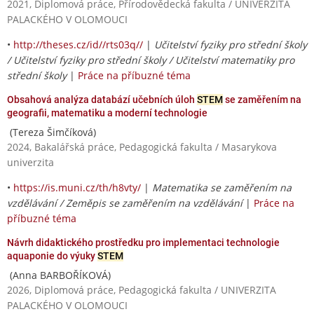
2021, Diplomová práce, Přírodovědecká fakulta / UNIVERZITA
PALACKÉHO V OLOMOUCI
•
http://theses.cz/id//rts03q//
|
Učitelství fyziky pro střední školy
/ Učitelství fyziky pro střední školy / Učitelství matematiky pro
střední školy
|
Práce na příbuzné téma
Obsahová analýza databází učebních úloh
STEM
se zaměřením na
geografii, matematiku a moderní technologie
(Tereza Šimčíková)
2024, Bakalářská práce, Pedagogická fakulta / Masarykova
univerzita
•
https://is.muni.cz/th/h8vty/
|
Matematika se zaměřením na
vzdělávání / Zeměpis se zaměřením na vzdělávání
|
Práce na
příbuzné téma
Návrh didaktického prostředku pro implementaci technologie
aquaponie do výuky
STEM
(Anna BARBOŘÍKOVÁ)
2026, Diplomová práce, Pedagogická fakulta / UNIVERZITA
PALACKÉHO V OLOMOUCI