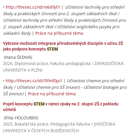
•
http://theses.cz/id//o6d9jf//
|
Učitelství techniky pro střední
školy a praktických činností pro 2. stupeň základních škol /
Učitelství techniky pro střední školy a praktických činností pro
2. stupeň základních škol / Učitelství anglického jazyka pro
základní školy
|
Práce na příbuzné téma
Vybrané možnosti integrace přírodovědných disciplín v učivu ZŠ
jako podpora konceptu
STEM
(Hana ŠEDIVÁ)
2026, Diplomová práce, Fakulta pedagogická / ZÁPADOČESKÁ
UNIVERZITA V PLZNI
•
http://theses.cz/id//5fmf0p//
|
Učitelství chemie pro střední
školy / Učitelství chemie pro SŠ (maior) - Učitelství biologie pro
SŠ (minor)
|
Práce na příbuzné téma
Pojetí konceptu
STEM
v rámci výuky na 2. stupni ZŠ z pohledu
učitelů
(Filip HOLOUBEK)
2025, Bakalářská práce, Pedagogická fakulta / JIHOČESKÁ
UNIVERZITA V ČESKÝCH BUDĚJOVICÍCH