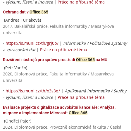
- výzkum, řízení a inovace
|
Práce na příbuzné téma
Ochrana dat v
Office 365
(Andrea Turiaková)
2017, Bakalářská práce, Fakulta informatiky / Masarykova
univerzita
•
https://is.muni.cz/th/grj0p/
|
Informatika / Počítačové systémy
a zpracování dat
|
Práce na příbuzné téma
Rozšíření nástrojů pro správu prostředí
Office 365
na MU
(Petr Vančo)
2020, Diplomová práce, Fakulta informatiky / Masarykova
univerzita
•
https://is.muni.cz/th/o3s3q/
|
Aplikovaná informatika / Služby
- výzkum, řízení a inovace
|
Práce na příbuzné téma
Evaluace projektu digitalizace advokátní kanceláře: Analýza,
migrace a implementace Microsoft
Office 365
(Ondřej Pajer)
2024, Diplomová práce, Provozně ekonomická fakulta / Česká