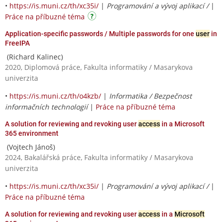
•
https://is.muni.cz/th/xc35i/
|
Programování a vývoj aplikací /
|
Práce na příbuzné téma
Application-specific passwords / Multiple passwords for one
user
in
FreeIPA
(Richard Kalinec)
2020, Diplomová práce, Fakulta informatiky / Masarykova
univerzita
•
https://is.muni.cz/th/o4kzb/
|
Informatika / Bezpečnost
informačních technologií
|
Práce na příbuzné téma
A solution for reviewing and revoking user
access
in a Microsoft
365 environment
(Vojtech Jánoš)
2024, Bakalářská práce, Fakulta informatiky / Masarykova
univerzita
•
https://is.muni.cz/th/xc35i/
|
Programování a vývoj aplikací /
|
Práce na příbuzné téma
A solution for reviewing and revoking user
access
in a
Microsoft