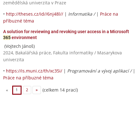
zemědělská univerzita v Praze
•
http://theses.cz/id//6nj48l//
|
Informatika /
|
Práce na
příbuzné téma
A solution for reviewing and revoking user access in a Microsoft
365
environment
(Vojtech Jánoš)
2024, Bakalářská práce, Fakulta informatiky / Masarykova
univerzita
•
https://is.muni.cz/th/xc35i/
|
Programování a vývoj aplikací /
|
Práce na příbuzné téma
(celkem 14 prací)
«
1
2
»