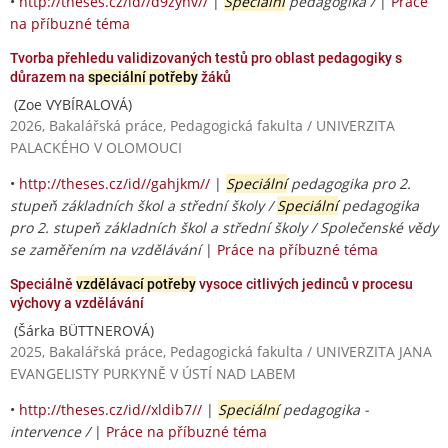
•
http://theses.cz/id//d9zynv//
|
Speciální
pedagogika /
|
Práce
na příbuzné téma
Tvorba přehledu validizovaných testů pro oblast pedagogiky s
důrazem na
speciální potřeby
žáků
(Zoe VYBÍRALOVÁ)
2026, Bakalářská práce, Pedagogická fakulta / UNIVERZITA
PALACKÉHO V OLOMOUCI
•
http://theses.cz/id//gahjkm//
|
Speciální
pedagogika pro 2.
stupeň základních škol a střední školy /
Speciální
pedagogika
pro 2. stupeň základních škol a střední školy / Společenské vědy
se zaměřením na vzdělávání
|
Práce na příbuzné téma
Speciálně
vzdělávací potřeby
vysoce citlivých jedinců v procesu
výchovy a vzdělávání
(Šárka BÜTTNEROVÁ)
2025, Bakalářská práce, Pedagogická fakulta / UNIVERZITA JANA
EVANGELISTY PURKYNĚ V ÚSTÍ NAD LABEM
•
http://theses.cz/id//xldib7//
|
Speciální
pedagogika -
intervence /
|
Práce na příbuzné téma