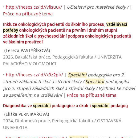
•
http://theses.cz/id//vfisuu//
|
Učitelství pro mateřské školy /
|
Práce na příbuzné téma
Inkluze onkologických pacientů do školního procesu,
vzdělávací
potřeby
onkologických pacientů na prvním i druhém stupni
základních škol a psychosociální podpora onkologických pacientů
ve školním prostředí
(Tereza PASTÝŘÍKOVÁ)
2026, Bakalářská práce, Pedagogická fakulta / UNIVERZITA
PALACKÉHO V OLOMOUCI
•
http://theses.cz/id//x9z2pl//
|
Speciální
pedagogika pro 2.
stupeň základních škol a střední školy /
Speciální
pedagogika
pro 2. stupeň základních škol a střední školy / Výchova ke zdraví
se zaměřením na vzdělávání
|
Práce na příbuzné téma
Diagnostika ve
speciální
pedagogice a školní
speciální
pedagog
(Eliška PERNIKÁŘOVÁ)
2024, Diplomová práce, Pedagogická fakulta / OSTRAVSKÁ
UNIVERZITA