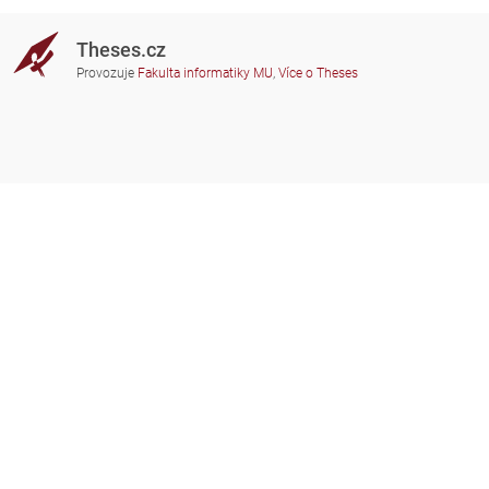
Theses.cz
Provozuje
Fakulta informatiky MU
,
Více o Theses
Potřebujete poradit?
Zapojené školy
theses@fi.muni.cz
Správci zapojených škol
Nápověda
Soukromí
Často kladené dotazy
Přístupnost
Zobrazit klasickou verzi
Nahoru