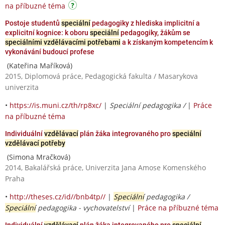
na příbuzné téma
Postoje studentů
speciální
pedagogiky z hlediska implicitní a
explicitní kognice: k oboru
speciální
pedagogiky, žákům se
speciálními vzdělávacími potřebami
a k získaným kompetencím k
vykonávání budoucí profese
(Kateřina Maříková)
2015, Diplomová práce, Pedagogická fakulta / Masarykova
univerzita
•
https://is.muni.cz/th/rp8xc/
|
Speciální pedagogika /
|
Práce
na příbuzné téma
Individuální
vzdělávací
plán žáka integrovaného pro
speciální
vzdělávací potřeby
(Simona Mračková)
2014, Bakalářská práce, Univerzita Jana Amose Komenského
Praha
•
http://theses.cz/id//bnb4tp//
|
Speciální
pedagogika /
Speciální
pedagogika - vychovatelství
|
Práce na příbuzné téma
Individuální
vzdělávací
plán žáka integrovaného pro
speciální