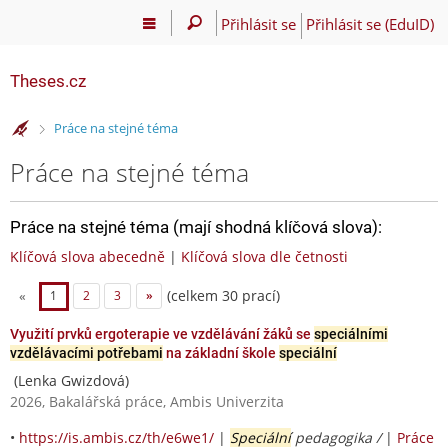
Přihlásit se
Přihlásit se (EduID)
Theses.cz
>
Práce na stejné téma
Práce na stejné téma
Práce na stejné téma (mají shodná klíčová slova):
Klíčová slova abecedně
|
Klíčová slova dle četnosti
(celkem 30 prací)
«
1
2
3
»
Využití prvků ergoterapie ve vzdělávání žáků se
speciálními
vzdělávacími potřebami
na základní škole
speciální
(Lenka Gwizdová)
2026, Bakalářská práce, Ambis Univerzita
•
https://is.ambis.cz/th/e6we1/
|
Speciální
pedagogika /
|
Práce