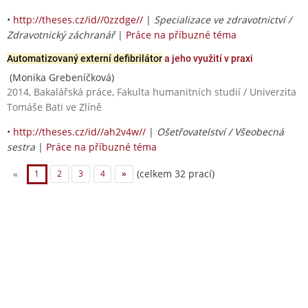
•
http://theses.cz/id//0zzdge//
|
Specializace ve zdravotnictví /
Zdravotnický záchranář
|
Práce na příbuzné téma
Automatizovaný externí defibrilátor
a jeho využití v praxi
(Monika Grebeníčková)
2014, Bakalářská práce, Fakulta humanitních studií / Univerzita
Tomáše Bati ve Zlíně
•
http://theses.cz/id//ah2v4w//
|
Ošetřovatelství / Všeobecná
sestra
|
Práce na příbuzné téma
(celkem 32 prací)
«
1
2
3
4
»