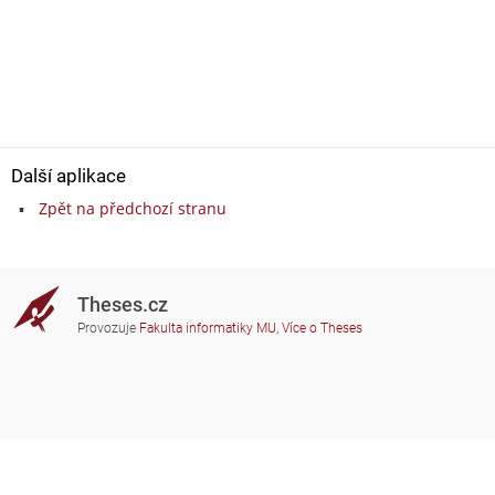
Další aplikace
Zpět na předchozí stranu
Theses.cz
Provozuje
Fakulta informatiky MU
,
Více o Theses
Potřebujete poradit?
Zapojené školy
theses@fi.muni.cz
Správci zapojených škol