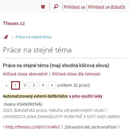
Přihlásit se
Přihlásit se (EduID)
Theses.cz
>
Práce na stejné téma
Práce na stejné téma
Práce na stejné téma (mají shodná klíčová slova):
Klíčová slova abecedně
|
Klíčová slova dle četnosti
(celkem 32 prací)
«
1
2
3
4
»
Automatizovaný externí defibrilátor
a jeho využití laiky
(Ivana KSANDROVÁ)
2023, Bakalářská práce, Fakulta zdravotnických studií /
UNIVERZITA JANA EVANGELISTY PURKYNĚ V ÚSTÍ NAD LABEM
•
http://theses.cz/id//c1rn4h//
|
Zdravotnické záchranářství /