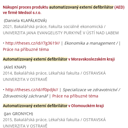
Nákupní proces produktu
automatizovaný externí defibrilátor
(AED)
ve firmě Medsol s.r.o.
(Daniela KLAPÁLKOVÁ)
2021, Bakalářská práce, Fakulta sociálně ekonomická /
UNIVERZITA JANA EVANGELISTY PURKYNĚ V ÚSTÍ NAD LABEM
•
http://theses.cz/id//7g3619//
|
Ekonomika a management /
|
Práce na příbuzné téma
Automatizovaný externí defibrilátor
v Moravskoslezském kraji
(Aleš KNAP)
2014, Bakalářská práce, Lékařská fakulta / OSTRAVSKÁ
UNIVERZITA V OSTRAVĚ
•
http://theses.cz/id//f0pdjk//
|
Specializace ve zdravotnictví /
Zdravotnický záchranář
|
Práce na příbuzné téma
Automatizovaný externí defibrilátor
v Olomouckém kraji
(Jan GRONYCH)
2015, Bakalářská práce, Lékařská fakulta / OSTRAVSKÁ
UNIVERZITA V OSTRAVĚ