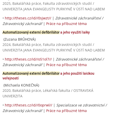
2025, Bakalářská práce, Fakulta zdravotnických studií /
UNIVERZITA JANA EVANGELISTY PURKYNĚ V ÚSTÍ NAD LABEM
•
http://theses.cz/id//0sjwzt//
|
Zdravotnické záchranářství /
Zdravotnický záchranář
|
Práce na příbuzné téma
Automatizovaný externí defibrilátor
a jeho využití laiky
(Zuzana BRŮHOVÁ)
2024, Bakalářská práce, Fakulta zdravotnických studií /
UNIVERZITA JANA EVANGELISTY PURKYNĚ V ÚSTÍ NAD LABEM
•
http://theses.cz/id//o51ol7//
|
Zdravotnické záchranářství /
Zdravotnický záchranář
|
Práce na příbuzné téma
Automatizovaný externí defibrilátor
a jeho použití laickou
veřejností
(Michaela KONEČNÁ)
2020, Bakalářská práce, Lékařská fakulta / OSTRAVSKÁ
UNIVERZITA
•
http://theses.cz/id//0oprwl//
|
Specializace ve zdravotnictví /
Zdravotnický záchranář
|
Práce na příbuzné téma