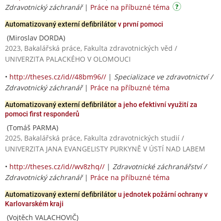
Zdravotnický záchranář
|
Práce na příbuzné téma
Automatizovaný externí defibrilátor
v první pomoci
(Miroslav DORDA)
2023, Bakalářská práce, Fakulta zdravotnických věd /
UNIVERZITA PALACKÉHO V OLOMOUCI
•
http://theses.cz/id//48bm96//
|
Specializace ve zdravotnictví /
Zdravotnický záchranář
|
Práce na příbuzné téma
Automatizovaný externí defibrilátor
a jeho efektivní využití za
pomoci first responderů
(Tomáš PARMA)
2025, Bakalářská práce, Fakulta zdravotnických studií /
UNIVERZITA JANA EVANGELISTY PURKYNĚ V ÚSTÍ NAD LABEM
•
http://theses.cz/id//wv8zhq//
|
Zdravotnické záchranářství /
Zdravotnický záchranář
|
Práce na příbuzné téma
Automatizovaný externí defibrilátor
u jednotek požární ochrany v
Karlovarském kraji
(Vojtěch VALACHOVIČ)