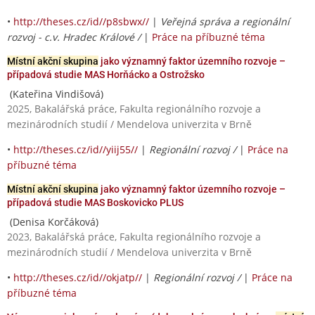
•
http://theses.cz/id//p8sbwx//
|
Veřejná správa a regionální
rozvoj - c.v. Hradec Králové /
|
Práce na příbuzné téma
Místní akční skupina
jako významný faktor územního rozvoje –
případová studie MAS Horňácko a Ostrožsko
(Kateřina Vindišová)
2025, Bakalářská práce, Fakulta regionálního rozvoje a
mezinárodních studií / Mendelova univerzita v Brně
•
http://theses.cz/id//yiij55//
|
Regionální rozvoj /
|
Práce na
příbuzné téma
Místní akční skupina
jako významný faktor územního rozvoje –
případová studie MAS Boskovicko PLUS
(Denisa Korčáková)
2023, Bakalářská práce, Fakulta regionálního rozvoje a
mezinárodních studií / Mendelova univerzita v Brně
•
http://theses.cz/id//okjatp//
|
Regionální rozvoj /
|
Práce na
příbuzné téma