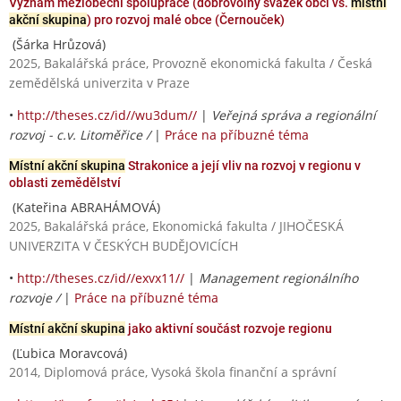
Význam meziobecní spolupráce (dobrovolný svazek obcí vs.
místní
akční skupina
) pro rozvoj malé obce (Černouček)
(Šárka Hrůzová)
2025, Bakalářská práce, Provozně ekonomická fakulta / Česká
zemědělská univerzita v Praze
•
http://theses.cz/id//wu3dum//
|
Veřejná správa a regionální
rozvoj - c.v. Litoměřice /
|
Práce na příbuzné téma
Místní akční skupina
Strakonice a její vliv na rozvoj v regionu v
oblasti zemědělství
(Kateřina ABRAHÁMOVÁ)
2025, Bakalářská práce, Ekonomická fakulta / JIHOČESKÁ
UNIVERZITA V ČESKÝCH BUDĚJOVICÍCH
•
http://theses.cz/id//exvx11//
|
Management regionálního
rozvoje /
|
Práce na příbuzné téma
Místní akční skupina
jako aktivní součást rozvoje regionu
(Ľubica Moravcová)
2014, Diplomová práce, Vysoká škola finanční a správní