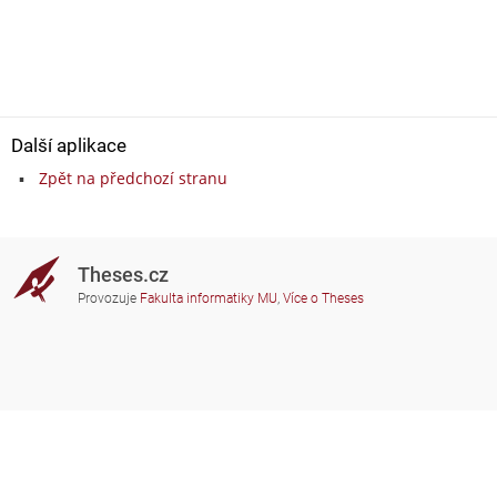
Další aplikace
Zpět na předchozí stranu
Theses.cz
Provozuje
Fakulta informatiky MU
,
Více o Theses
Potřebujete poradit?
Zapojené školy
theses@fi.muni.cz
Správci zapojených škol