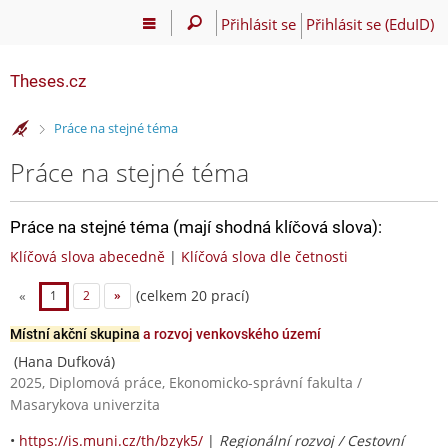
Přihlásit se
Přihlásit se (EduID)
Theses.cz
>
Práce na stejné téma
Práce na stejné téma
Práce na stejné téma (mají shodná klíčová slova):
Klíčová slova abecedně
|
Klíčová slova dle četnosti
(celkem 20 prací)
«
1
2
»
Místní akční skupina
a rozvoj venkovského území
(Hana Dufková)
2025, Diplomová práce, Ekonomicko-správní fakulta /
Masarykova univerzita
•
https://is.muni.cz/th/bzyk5/
|
Regionální rozvoj / Cestovní