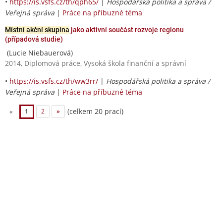
•
https://is.vsfs.cz/th/qph65/
|
Hospodářská politika a správa /
Veřejná správa
|
Práce na příbuzné téma
Místní akční skupina
jako aktivní součást rozvoje regionu
(případová studie)
(Lucie Niebauerová)
2014, Diplomová práce, Vysoká škola finanční a správní
•
https://is.vsfs.cz/th/ww3rr/
|
Hospodářská politika a správa /
Veřejná správa
|
Práce na příbuzné téma
(celkem 20 prací)
«
1
2
»