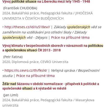
Vývoj
politické situace
na Liberecku mezi lety 1945 - 1948
(František CHUDOBA)
2024, Bakalářská práce, Pedagogická fakulta / JIHOČESKÁ
UNIVERZITA V ČESKÝCH BUDĚJOVICÍCH
•
http://theses.cz/id//u518ev//
|
Základy
společenských
věd se
zaměřením na vzdělávání pro střední školy / Základy
společenských
věd - Dějepis
|
Práce na příbuzné téma
Vývoj klimatu v bezpečnostních sborech v návaznosti na
politickou
a
společenskou situaci
ČR 2013 - 2018
(Petr Fatina)
2020, Diplomová práce, CEVRO Univerzita
•
https://is.cevro.cz/th/fksl4/
|
Veřejná správa / Bezpečnostní
studia
|
Práce na příbuzné téma
Žďár nad
Sázavou v období normalizace - příspěvek k politické a
společenské
situaci
a k výstavbě ve městě
(Jan Liml)
2024, Bakalářská práce, Pedagogická fakulta / Masarykova
univerzita