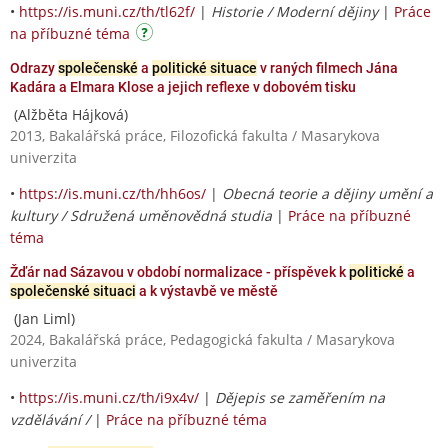
•
https://is.muni.cz/th/tl62f/
|
Historie / Moderní dějiny
|
Práce
na příbuzné téma
Odrazy
společenské
a
politické situace
v raných filmech Jána
Kadára a Elmara Klose a jejich reflexe v dobovém tisku
(Alžběta Hájková)
2013, Bakalářská práce, Filozofická fakulta / Masarykova
univerzita
•
https://is.muni.cz/th/hh6os/
|
Obecná teorie a dějiny umění a
kultury / Sdružená uměnovědná studia
|
Práce na příbuzné
téma
Žďár nad Sázavou v období normalizace - příspěvek k
politické
a
společenské situaci
a k výstavbě ve městě
(Jan Liml)
2024, Bakalářská práce, Pedagogická fakulta / Masarykova
univerzita
•
https://is.muni.cz/th/i9x4v/
|
Dějepis se zaměřením na
vzdělávání /
|
Práce na příbuzné téma