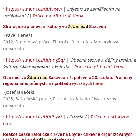
•
https://is.muni.cz/th/i9x4v/
|
Dějepis se zaměřením na
vzdělávání /
|
Práce na příbuzné téma
Strategické plánování kultury ve
Žďáře nad
Sázavou
(Pavel Beneš)
2012, Diplomová práce, Filozofická fakulta / Masarykova
univerzita
•
https://is.muni.cz/th/nng5q/
|
Obecná teorie a dějiny umění a
kultury / Management v kultuře
|
Práce na příbuzné téma
Obuvníci ve
Žďáru nad
Sázavou v 1. polovině 20. století. Proměny
regionálního průmyslu na příkladu vybraných firem
(Josef Janáček)
2025, Bakalářská práce, Filozofická fakulta / Masarykova
univerzita
•
https://is.muni.cz/th/r3lyg/
|
Historie /
|
Práce na příbuzné
téma
Reakce české katolické církve na úbytek církevně organizovaných