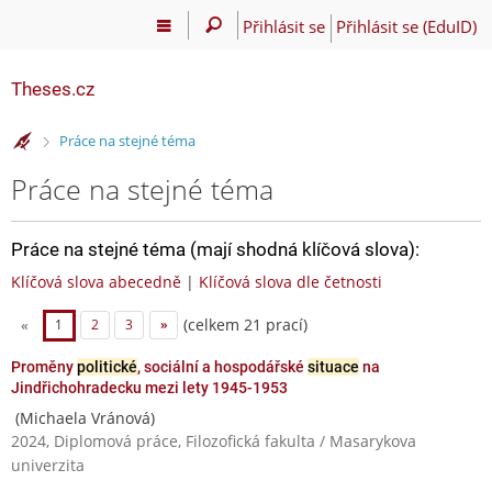
Přihlásit se
Přihlásit se (EduID)
Theses.cz
>
Práce na stejné téma
Práce na stejné téma
Práce na stejné téma (mají shodná klíčová slova):
Klíčová slova abecedně
|
Klíčová slova dle četnosti
(celkem 21 prací)
«
1
2
3
»
Proměny
politické
, sociální a hospodářské
situace
na
Jindřichohradecku mezi lety 1945-1953
(Michaela Vránová)
2024, Diplomová práce, Filozofická fakulta / Masarykova
univerzita