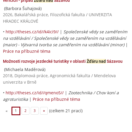
věřících - případ
Žďáru nad
Sázavou
(Barbora Šuhajová)
2026, Bakalářská práce, Filozofická fakulta / UNIVERZITA
HRADEC KRÁLOVÉ
•
http://theses.cz/id//k4ici9//
|
Společenské vědy se zaměřením
na vzdělávání / Společenské vědy se zaměřením na vzdělávání
(maior) - Výtvarná tvorba se zaměřením na vzdělávání (minor)
|
Práce na příbuzné téma
Možnosti rozvoje jezdecké turistiky v oblasti
Žďáru nad
Sázavou
(Michaela Maděrová)
2018, Diplomová práce, Agronomická fakulta / Mendelova
univerzita v Brně
•
http://theses.cz/id//qmeno5//
|
Zootechnika / Chov koní a
agroturistika
|
Práce na příbuzné téma
(celkem 21 prací)
«
1
2
3
»