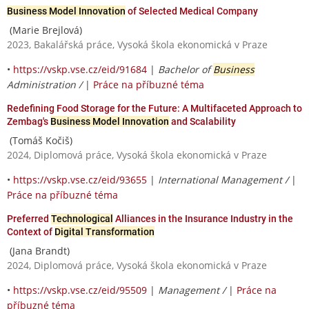
Business Model Innovation
of Selected Medical Company
(Marie Brejlová)
2023, Bakalářská práce, Vysoká škola ekonomická v Praze
•
https://vskp.vse.cz/eid/91684
|
Bachelor of
Business
Administration /
|
Práce na příbuzné téma
Redefining Food Storage for the Future: A Multifaceted Approach to
Zembag's
Business Model Innovation
and Scalability
(Tomáš Kočiš)
2024, Diplomová práce, Vysoká škola ekonomická v Praze
•
https://vskp.vse.cz/eid/93655
|
International Management /
|
Práce na příbuzné téma
Preferred
Technological
Alliances in the Insurance Industry in the
Context of
Digital Transformation
(Jana Brandt)
2024, Diplomová práce, Vysoká škola ekonomická v Praze
•
https://vskp.vse.cz/eid/95509
|
Management /
|
Práce na
příbuzné téma