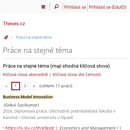
Přihlásit se
Přihlásit se (EduID)
Theses.cz
>
Práce na stejné téma
Práce na stejné téma
Práce na stejné téma (mají shodná klíčová slova):
Klíčová slova abecedně
|
Klíčová slova dle četnosti
(celkem 11 prací)
«
1
2
»
Business Model Innovation
(Gokul Sasikumar)
2024, Diplomová práce, Obchodně podnikatelská fakulta v
Karviné / Slezská univerzita v Opavě
•
https://is.slu.cz/th/pfgsd/
|
Economics and Management /
|