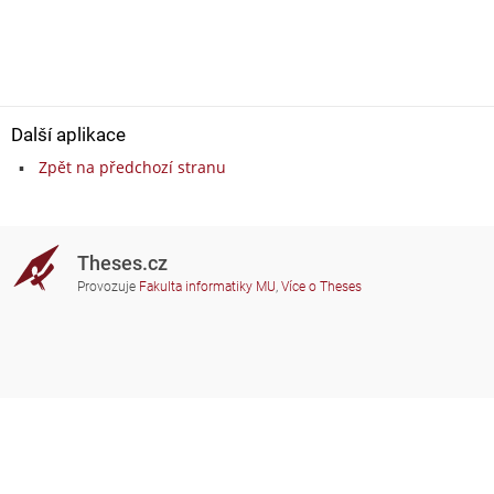
Další aplikace
Zpět na předchozí stranu
Theses.cz
Provozuje
Fakulta informatiky MU
,
Více o Theses
Potřebujete poradit?
Zapojené školy
theses@fi.muni.cz
Správci zapojených škol