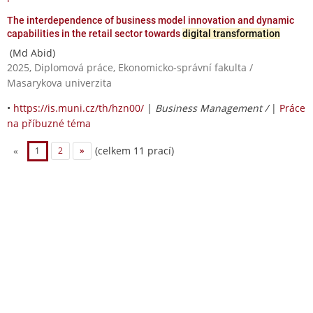
The interdependence of business model innovation and dynamic
capabilities in the retail sector towards
digital transformation
(Md Abid)
2025, Diplomová práce, Ekonomicko-správní fakulta /
Masarykova univerzita
•
https://is.muni.cz/th/hzn00/
|
Business Management /
|
Práce
na příbuzné téma
(celkem 11 prací)
«
1
2
»