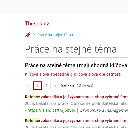
Theses.cz
>
Práce na stejné téma
Práce na stejné téma
Práce na stejné téma (mají shodná klíčová 
Klíčová slova abecedně
|
Klíčová slova dle četnosti
(celkem 12 prací)
«
1
2
»
Retence
zákazníků a její význam pro e-shop vybrané firm
2025, Bakalářská práce, Obchodně podnikatelská fakul
•
https://is.slu.cz/th/j6bvb/
|
Ekonomika a management
Retence
zákazníků a její význam pro e-shop vybrané firm
2025, Bakalářská práce, Obchodně podnikatelská fakul