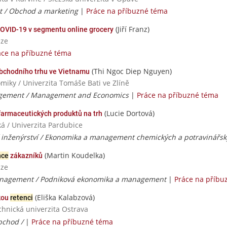
 / Obchod a marketing
|
Práce na příbuzné téma
(Jiří Franz)
OVID-19 v segmentu online grocery
aze
áce na příbuzné téma
(Thi Ngoc Diep Nguyen)
bchodního trhu ve Vietnamu
iky / Univerzita Tomáše Bati ve Zlíně
gement / Management and Economics
|
Práce na příbuzné téma
(Lucie Dortová)
farmaceutických produktů na trh
á / Univerzita Pardubice
 inženýrství / Ekonomika a management chemických a potravinářs
(Martin Koudelka)
nce
zákazníků
aze
nagement / Podniková ekonomika a management
|
Práce na příbu
(Eliška Kalabzová)
kou
retenci
chnická univerzita Ostrava
bchod /
|
Práce na příbuzné téma