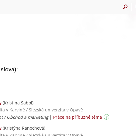
slova):
(Kristina Sabol)
y
ta v Karviné / Slezská univerzita v Opavě
 / Obchod a marketing
|
Práce na příbuzné téma
(Kristýna Ranochová)
y
ta v Karviné / Slezská univerzita v Opavě