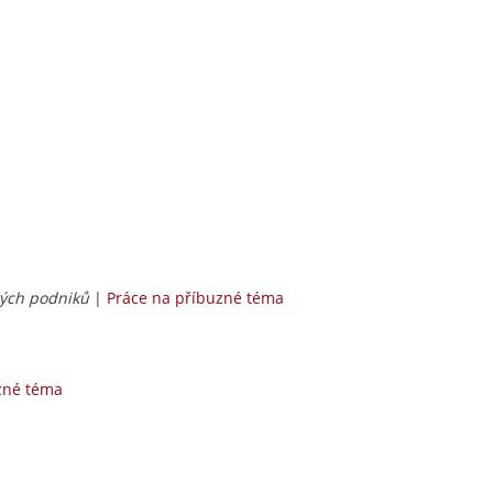
kých podniků
|
Práce na příbuzné téma
zné téma