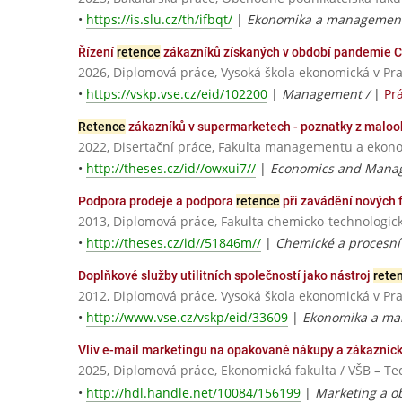
•
https://is.slu.cz/th/ifbqt/
|
Ekonomika a management
Řízení
retence
zákazníků získaných v období pandemie C
2026, Diplomová práce, Vysoká škola ekonomická v Pr
•
https://vskp.vse.cz/eid/102200
|
Management /
|
Pr
Retence
zákazníků v supermarketech - poznatky z maloo
2022, Disertační práce, Fakulta managementu a ekonom
•
http://theses.cz/id//owxui7//
|
Economics and Mana
Podpora prodeje a podpora
retence
při zavádění nových 
2013, Diplomová práce, Fakulta chemicko-technologick
•
http://theses.cz/id//51846m//
|
Chemické a procesní
Doplňkové služby utilitních společností jako nástroj
rete
2012, Diplomová práce, Vysoká škola ekonomická v Pr
•
http://www.vse.cz/vskp/eid/33609
|
Ekonomika a ma
Vliv e-mail marketingu na opakované nákupy a zákaznic
2025, Diplomová práce, Ekonomická fakulta / VŠB – Te
•
http://hdl.handle.net/10084/156199
|
Marketing a o