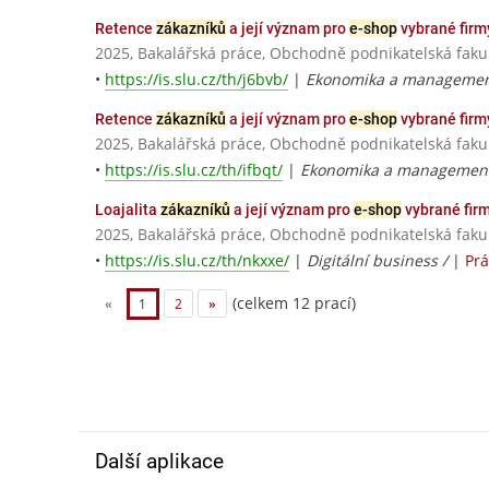
Retence
zákazníků
a její význam pro
e-shop
vybrané firm
2025, Bakalářská práce, Obchodně podnikatelská fakul
•
https://is.slu.cz/th/j6bvb/
|
Ekonomika a management
Retence
zákazníků
a její význam pro
e-shop
vybrané firm
2025, Bakalářská práce, Obchodně podnikatelská fakul
•
https://is.slu.cz/th/ifbqt/
|
Ekonomika a management
Loajalita
zákazníků
a její význam pro
e-shop
vybrané fir
2025, Bakalářská práce, Obchodně podnikatelská fakul
•
https://is.slu.cz/th/nkxxe/
|
Digitální business /
|
Prá
(celkem 12 prací)
«
1
2
»
Další aplikace