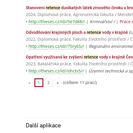
Stanovení
retence
dusíkatých látek zrnového čiroku u bro
2024, Diplomová práce, Agronomická fakulta / Mendel
•
http://theses.cz/id//5e7dk8//
|
Krmivářství /
|
Práce 
(L
Odvodňování krajinných ploch a
retence
vody v krajině
2022, Diplomová práce, Fakulta životního prostředí / 
•
http://theses.cz/id//75ry65//
|
Regionální environmen
Opatření využívaná ke zvýšení
retence
vody v krajině Čes
2023, Bakalářská práce, Fakulta životního prostředí /
•
http://theses.cz/id//ohctv5//
|
Územní technická a sp
(celkem 11 prací)
«
1
2
»
Další aplikace