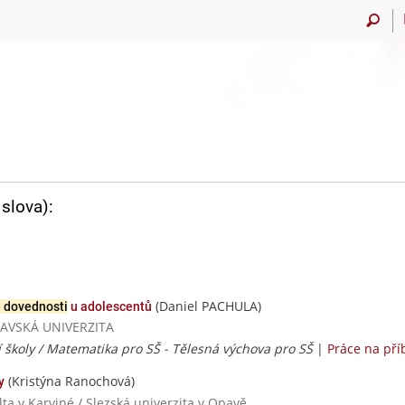
slova):
(Daniel PACHULA)
 dovednosti
u adolescentů
TRAVSKÁ UNIVERZITA
ní školy / Matematika pro SŠ - Tělesná výchova pro SŠ
|
Práce na př
(Kristýna Ranochová)
y
ta v Karviné / Slezská univerzita v Opavě