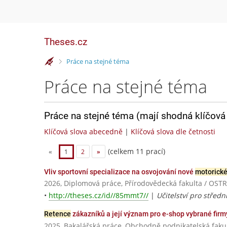
Theses.cz
>
Práce na stejné téma
Práce na stejné téma
Práce na stejné téma (mají shodná klíčová 
Klíčová slova abecedně
|
Klíčová slova dle četnosti
(celkem 11 prací)
«
1
2
»
Vliv sportovní specializace na osvojování nové
motorické
2026, Diplomová práce, Přírodovědecká fakulta / OS
•
http://theses.cz/id//85mmt7//
|
Učitelství pro střed
Retence
zákazníků a její význam pro e-shop vybrané firm
2025, Bakalářská práce, Obchodně podnikatelská fakul