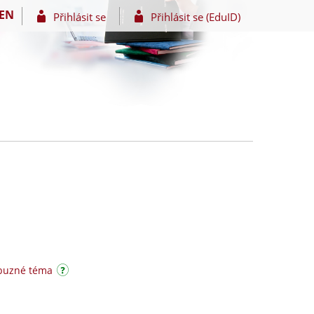
EN
Přihlásit se
Přihlásit se (EduID)
íbuzné téma