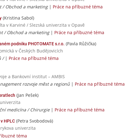
 / Obchod a marketing
|
Práce na příbuzné téma
(Kristina Sabol)
y
ta v Karviné / Slezská univerzita v Opavě
 / Obchod a marketing
|
Práce na příbuzné téma
(Pavla Růžička)
braném podniku PHOTOMATE s.r.o.
nomická v Českých Budějovicích
ů /
|
Práce na příbuzné téma
oje a Bankovní institut – AMBIS
anagement rozvoje měst a regionů
|
Práce na příbuzné téma
(Jan Pešek)
bratlech
univerzita
ční medicína / Chirurgie
|
Práce na příbuzné téma
(Petra Svobodová)
 v HPLC
rykova univerzita
říbuzné téma