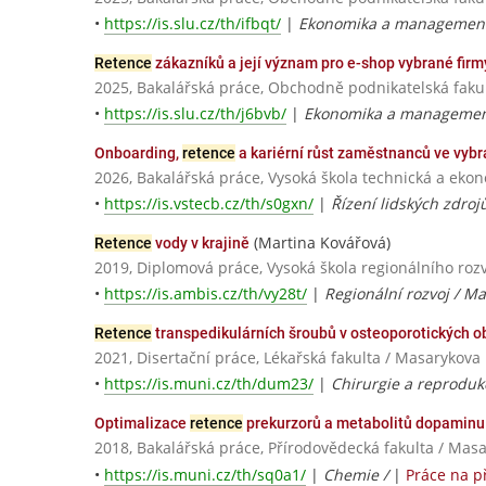
•
https://is.slu.cz/th/ifbqt/
|
Ekonomika a management
Retence
zákazníků a její význam pro e-shop vybrané firm
2025, Bakalářská práce, Obchodně podnikatelská fakul
•
https://is.slu.cz/th/j6bvb/
|
Ekonomika a management
Onboarding,
retence
a kariérní růst zaměstnanců ve vy
2026, Bakalářská práce, Vysoká škola technická a eko
•
https://is.vstecb.cz/th/s0gxn/
|
Řízení lidských zdroj
(Martina Kovářová)
Retence
vody v krajině
2019, Diplomová práce, Vysoká škola regionálního rozv
•
https://is.ambis.cz/th/vy28t/
|
Regionální rozvoj / M
Retence
transpedikulárních šroubů v osteoporotických o
2021, Disertační práce, Lékařská fakulta / Masarykova 
•
https://is.muni.cz/th/dum23/
|
Chirurgie a reproduk
Optimalizace
retence
prekurzorů a metabolitů dopaminu
2018, Bakalářská práce, Přírodovědecká fakulta / Masa
•
https://is.muni.cz/th/sq0a1/
|
Chemie /
|
Práce na p