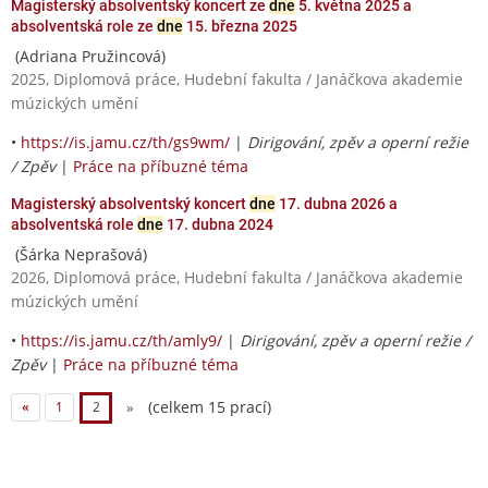
Magisterský absolventský koncert ze
dne
5. května 2025 a
absolventská role ze
dne
15. března 2025
(Adriana Pružincová)
2025, Diplomová práce, Hudební fakulta / Janáčkova akademie
múzických umění
•
https://is.jamu.cz/th/gs9wm/
|
Dirigování, zpěv a operní režie
/ Zpěv
|
Práce na příbuzné téma
Magisterský absolventský koncert
dne
17. dubna 2026 a
absolventská role
dne
17. dubna 2024
(Šárka Neprašová)
2026, Diplomová práce, Hudební fakulta / Janáčkova akademie
múzických umění
•
https://is.jamu.cz/th/amly9/
|
Dirigování, zpěv a operní režie /
Zpěv
|
Práce na příbuzné téma
(celkem 15 prací)
«
1
2
»