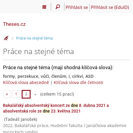
Přihlásit se
Přihlásit se (EduID)
Theses.cz
>
Práce na stejné téma
Práce na stejné téma
Práce na stejné téma (mají shodná klíčová slova):
formy, perzekuce, vůči, členům, i, církvi, ASD
Klíčová slova abecedně
|
Klíčová slova dle četnosti
(celkem 15 prací)
«
1
2
»
Bakalářský absolventský koncert ze
dne
8. dubna 2021 a
absolventská role ze
dne
23. května 2021
(Tadeáš Janošek)
2022, Bakalářská práce, Hudební fakulta / Janáčkova akademie
múzických umění