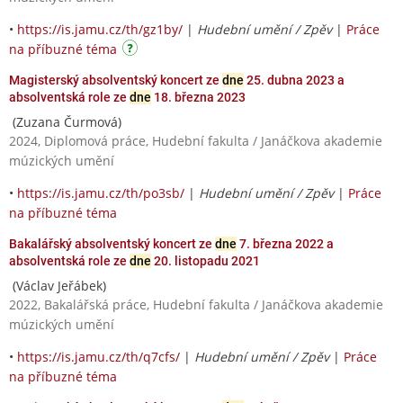
•
https://is.jamu.cz/th/gz1by/
|
Hudební umění / Zpěv
|
Práce
na příbuzné téma
Magisterský absolventský koncert ze
dne
25. dubna 2023 a
absolventská role ze
dne
18. března 2023
(Zuzana Čurmová)
2024, Diplomová práce, Hudební fakulta / Janáčkova akademie
múzických umění
•
https://is.jamu.cz/th/po3sb/
|
Hudební umění / Zpěv
|
Práce
na příbuzné téma
Bakalářský absolventský koncert ze
dne
7. března 2022 a
absolventská role ze
dne
20. listopadu 2021
(Václav Jeřábek)
2022, Bakalářská práce, Hudební fakulta / Janáčkova akademie
múzických umění
•
https://is.jamu.cz/th/q7cfs/
|
Hudební umění / Zpěv
|
Práce
na příbuzné téma