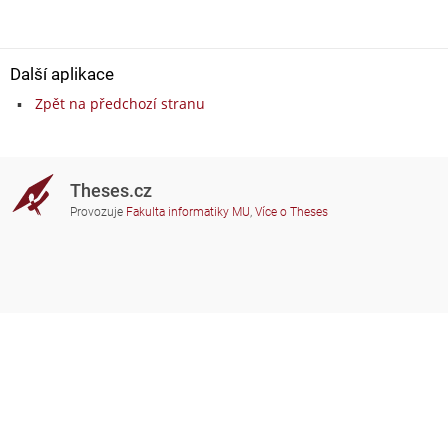
Další aplikace
Zpět na předchozí stranu
Theses.cz
Provozuje
Fakulta informatiky MU
,
Více o Theses
Potřebujete poradit?
Zapojené školy
theses@fi.muni.cz
Správci zapojených škol
Nápověda
Soukromí
Často kladené dotazy
Přístupnost