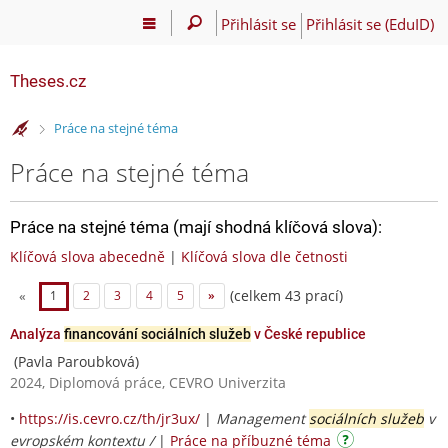
Přihlásit se
Přihlásit se (EduID)
Theses.cz
>
Práce na stejné téma
Práce na stejné téma
Práce na stejné téma (mají shodná klíčová slova):
Klíčová slova abecedně
|
Klíčová slova dle četnosti
(celkem 43 prací)
«
1
2
3
4
5
»
Analýza
financování sociálních služeb
v České republice
(Pavla Paroubková)
2024, Diplomová práce, CEVRO Univerzita
•
https://is.cevro.cz/th/jr3ux/
|
Management
sociálních služeb
v
evropském kontextu /
|
Práce na příbuzné téma