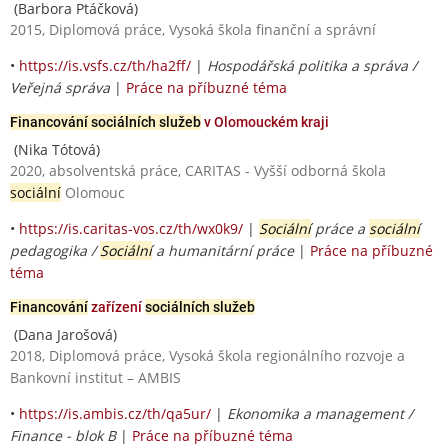
(Barbora Ptáčková)
2015, Diplomová práce, Vysoká škola finanční a správní
•
https://is.vsfs.cz/th/ha2ff/
|
Hospodářská politika a správa /
Veřejná správa
|
Práce na příbuzné téma
Financování sociálních služeb
v Olomouckém kraji
(Nika Tótová)
2020, absolventská práce, CARITAS - Vyšší odborná škola
sociální
Olomouc
•
https://is.caritas-vos.cz/th/wx0k9/
|
Sociální
práce a
sociální
pedagogika /
Sociální
a humanitární práce
|
Práce na příbuzné
téma
Financování
zařízení
sociálních služeb
(Dana Jarošová)
2018, Diplomová práce, Vysoká škola regionálního rozvoje a
Bankovní institut – AMBIS
•
https://is.ambis.cz/th/qa5ur/
|
Ekonomika a management /
Finance - blok B
|
Práce na příbuzné téma