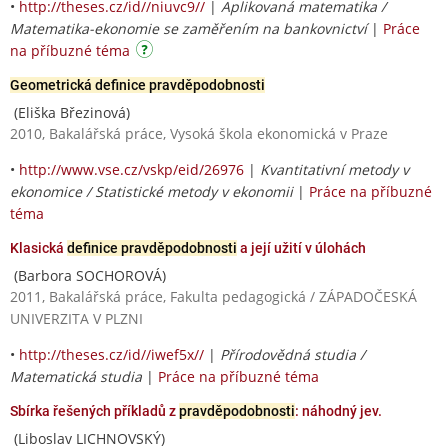
•
http://theses.cz/id//niuvc9//
|
Aplikovaná matematika /
Matematika-ekonomie se zaměřením na bankovnictví
|
Práce
na příbuzné téma
Geometrická definice pravděpodobnosti
(Eliška Březinová)
2010, Bakalářská práce, Vysoká škola ekonomická v Praze
•
http://www.vse.cz/vskp/eid/26976
|
Kvantitativní metody v
ekonomice / Statistické metody v ekonomii
|
Práce na příbuzné
téma
Klasická
definice pravděpodobnosti
a její užití v úlohách
(Barbora SOCHOROVÁ)
2011, Bakalářská práce, Fakulta pedagogická / ZÁPADOČESKÁ
UNIVERZITA V PLZNI
•
http://theses.cz/id//iwef5x//
|
Přírodovědná studia /
Matematická studia
|
Práce na příbuzné téma
Sbírka řešených příkladů z
pravděpodobnosti
: náhodný jev.
(Liboslav LICHNOVSKÝ)