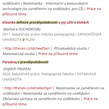
vzdělávání / Matematika - Informační a komunikační
technologie (se zaměřením na vzdělávání, pro ZŠ)
|
Práce na
příbuzné téma
Klasická
definice pravděpodobnosti
a její užití
v
úlohách
(Barbora SOCHOROVÁ)
2011, Bakalářská práce, Fakulta pedagogická / ZÁPADOČESKÁ
UNIVERZITA
V
PLZNI
•
http://theses.cz/id//iwef5x//
|
Přírodovědná studia /
Matematická studia
|
Práce na příbuzné téma
Paradoxy
v pravděpodobnosti
(Vojtěch PASEKA)
2026, Bakalářská práce, Pedagogická fakulta / OSTRAVSKÁ
UNIVERZITA
•
http://theses.cz/id//x66zmp//
|
Matematika se zaměřením na
vzdělávání / Matematika se zaměřením na vzdělávání -
Občanská výchova se zaměřením na vzdělávání
|
Práce na
příbuzné téma