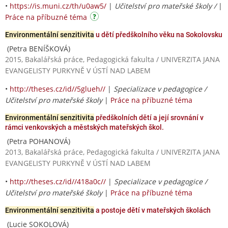
•
https://is.muni.cz/th/u0aw5/
|
Učitelství pro mateřské školy /
|
Práce na příbuzné téma
Environmentální senzitivita
u dětí předškolního věku na Sokolovsku
(Petra BENÍŠKOVÁ)
2015, Bakalářská práce, Pedagogická fakulta / UNIVERZITA JANA
EVANGELISTY PURKYNĚ V ÚSTÍ NAD LABEM
•
http://theses.cz/id//5glueh//
|
Specializace v pedagogice /
Učitelství pro mateřské školy
|
Práce na příbuzné téma
Environmentální senzitivita
předškolních dětí a její srovnání v
rámci venkovských a městských mateřských škol.
(Petra POHANOVÁ)
2013, Bakalářská práce, Pedagogická fakulta / UNIVERZITA JANA
EVANGELISTY PURKYNĚ V ÚSTÍ NAD LABEM
•
http://theses.cz/id//418a0c//
|
Specializace v pedagogice /
Učitelství pro mateřské školy
|
Práce na příbuzné téma
Environmentální senzitivita
a postoje dětí v mateřských školách
(Lucie SOKOLOVÁ)