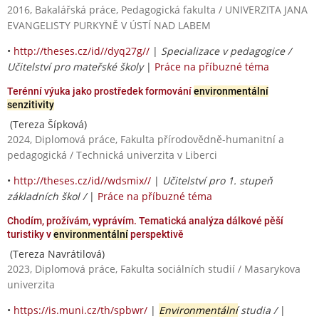
2016, Bakalářská práce, Pedagogická fakulta / UNIVERZITA JANA
EVANGELISTY PURKYNĚ V ÚSTÍ NAD LABEM
•
http://theses.cz/id//dyq27g//
|
Specializace v pedagogice /
Učitelství pro mateřské školy
|
Práce na příbuzné téma
Terénní výuka jako prostředek formování
environmentální
senzitivity
(Tereza Šípková)
2024, Diplomová práce, Fakulta přírodovědně-humanitní a
pedagogická / Technická univerzita v Liberci
•
http://theses.cz/id//wdsmix//
|
Učitelství pro 1. stupeň
základních škol /
|
Práce na příbuzné téma
Chodím, prožívám, vyprávím. Tematická analýza dálkové pěší
turistiky v
environmentální
perspektivě
(Tereza Navrátilová)
2023, Diplomová práce, Fakulta sociálních studií / Masarykova
univerzita
•
https://is.muni.cz/th/spbwr/
|
Environmentální
studia /
|