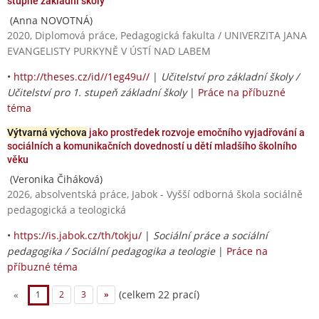
stupně základní školy
(Anna NOVOTNÁ)
2020, Diplomová práce, Pedagogická fakulta / UNIVERZITA JANA
EVANGELISTY PURKYNĚ V ÚSTÍ NAD LABEM
•
http://theses.cz/id//1eg49u//
|
Učitelství pro základní školy /
Učitelství pro 1. stupeň základní školy
|
Práce na příbuzné
téma
Výtvarná výchova
jako prostředek rozvoje emočního vyjadřování a
sociálních a komunikačních dovedností u dětí mladšího školního
věku
(Veronika Čiháková)
2026, absolventská práce, Jabok - Vyšší odborná škola sociálně
pedagogická a teologická
•
https://is.jabok.cz/th/tokju/
|
Sociální práce a sociální
pedagogika / Sociální pedagogika a teologie
|
Práce na
příbuzné téma
(celkem 22 prací)
«
1
2
3
»