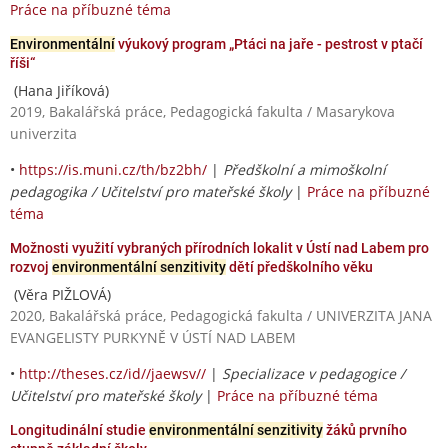
Práce na příbuzné téma
Environmentální
výukový program „Ptáci na jaře - pestrost v ptačí
říši“
(Hana Jiříková)
2019, Bakalářská práce, Pedagogická fakulta / Masarykova
univerzita
•
https://is.muni.cz/th/bz2bh/
|
Předškolní a mimoškolní
pedagogika / Učitelství pro mateřské školy
|
Práce na příbuzné
téma
Možnosti využití vybraných přírodních lokalit v Ústí nad Labem pro
rozvoj
environmentální senzitivity
dětí předškolního věku
(Věra PIŽLOVÁ)
2020, Bakalářská práce, Pedagogická fakulta / UNIVERZITA JANA
EVANGELISTY PURKYNĚ V ÚSTÍ NAD LABEM
•
http://theses.cz/id//jaewsv//
|
Specializace v pedagogice /
Učitelství pro mateřské školy
|
Práce na příbuzné téma
Longitudinální studie
environmentální senzitivity
žáků prvního