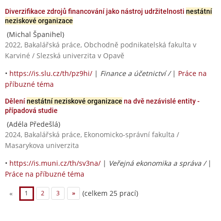
Diverzifikace zdrojů financování jako nástroj udržitelnosti
nestátní
neziskové organizace
(Michal Španihel)
2022, Bakalářská práce, Obchodně podnikatelská fakulta v
Karviné / Slezská univerzita v Opavě
•
https://is.slu.cz/th/pz9hi/
|
Finance a účetnictví /
|
Práce na
příbuzné téma
Dělení
nestátní neziskové organizace
na dvě nezávislé entity -
případová studie
(Adéla Předešlá)
2024, Bakalářská práce, Ekonomicko-správní fakulta /
Masarykova univerzita
•
https://is.muni.cz/th/sv3na/
|
Veřejná ekonomika a správa /
|
Práce na příbuzné téma
(celkem 25 prací)
«
1
2
3
»