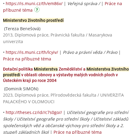
•
https://is.muni.cz/th/em86v/
|
Veřejná správa /
|
Práce na
příbuzné téma
Ministerstvo životního prostředí
(Tereza Benešová)
2013, Diplomová práce, Právnická fakulta / Masarykova
univerzita
•
https://is.muni.cz/th/lcyiv/
|
Právo a právní věda / Právo
|
Práce na příbuzné téma
Dotační politika
Ministerstva
Zemědělství a
Ministerstva životního
prostředí
v oblasti obnovy a výstavby malých vodních ploch v
Ústeckém kraji po roce 2004
(Dominik SIMON)
2023, Diplomová práce, Přírodovědecká fakulta / UNIVERZITA
PALACKÉHO V OLOMOUCI
•
http://theses.cz/id//c7s0go//
|
Učitelství geografie pro střední
školy / Učitelství geografie pro střední školy / Učitelství základů
společenských věd a občanské výchovy pro střední školy a 2.
stupeň základních škol
|
Práce na příbuzné téma