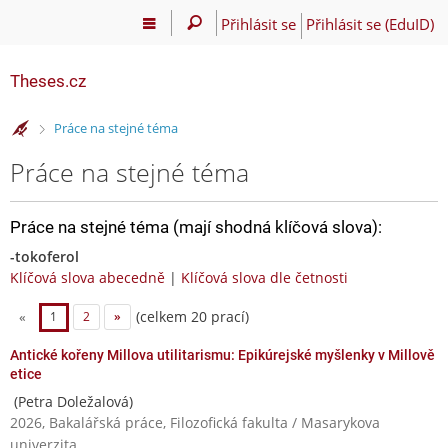
Přihlásit se
Přihlásit se (EduID)
Theses.cz
>
Práce na stejné téma
Práce na stejné téma
Práce na stejné téma (mají shodná klíčová slova):
-tokoferol
Klíčová slova abecedně
|
Klíčová slova dle četnosti
(celkem 20 prací)
«
1
2
»
Antické kořeny Millova utilitarismu: Epikúrejské myšlenky v Millově
etice
(Petra Doležalová)
2026, Bakalářská práce, Filozofická fakulta / Masarykova
univerzita