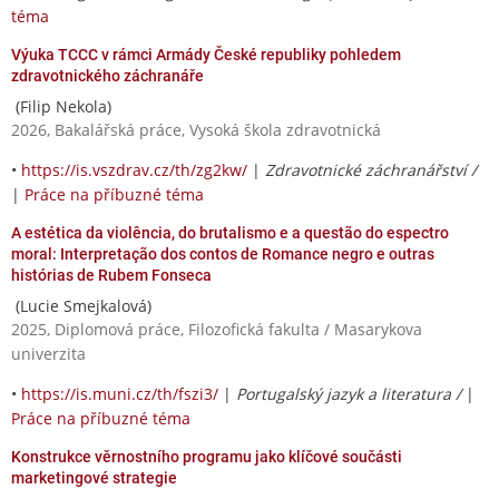
téma
Výuka TCCC v rámci Armády České republiky pohledem
zdravotnického záchranáře
(Filip Nekola)
2026, Bakalářská práce, Vysoká škola zdravotnická
•
https://is.vszdrav.cz/th/zg2kw/
|
Zdravotnické záchranářství /
|
Práce na příbuzné téma
A estética da violência, do brutalismo e a questão do espectro
moral: Interpretação dos contos de Romance negro e outras
histórias de Rubem Fonseca
(Lucie Smejkalová)
2025, Diplomová práce, Filozofická fakulta / Masarykova
univerzita
•
https://is.muni.cz/th/fszi3/
|
Portugalský jazyk a literatura /
|
Práce na příbuzné téma
Konstrukce věrnostního programu jako klíčové součásti
marketingové strategie