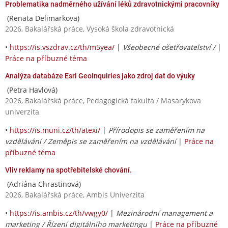
Problematika nadměrného užívání léků zdravotnickými pracovníky
(Renata Delimarkova)
2026, Bakalářská práce, Vysoká škola zdravotnická
•
https://is.vszdrav.cz/th/m5yea/
|
Všeobecné ošetřovatelství /
|
Práce na příbuzné téma
Analýza databáze Esri GeoInquiries jako zdroj dat do výuky
(Petra Havlová)
2026, Bakalářská práce, Pedagogická fakulta / Masarykova
univerzita
•
https://is.muni.cz/th/atexi/
|
Přírodopis se zaměřením na
vzdělávání / Zeměpis se zaměřením na vzdělávání
|
Práce na
příbuzné téma
Vliv reklamy na spotřebitelské chování.
(Adriána Chrastinová)
2026, Bakalářská práce, Ambis Univerzita
•
https://is.ambis.cz/th/vwgy0/
|
Mezinárodní management a
marketing / Řízení digitálního marketingu
|
Práce na příbuzné