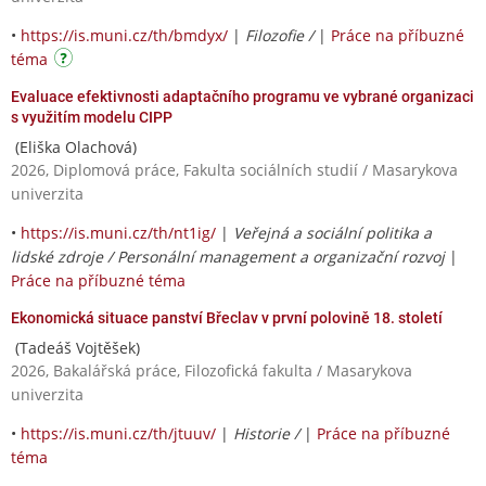
•
https://is.muni.cz/th/bmdyx/
|
Filozofie /
|
Práce na příbuzné
téma
Evaluace efektivnosti adaptačního programu ve vybrané organizaci
s využitím modelu CIPP
(Eliška Olachová)
2026, Diplomová práce, Fakulta sociálních studií / Masarykova
univerzita
•
https://is.muni.cz/th/nt1ig/
|
Veřejná a sociální politika a
lidské zdroje / Personální management a organizační rozvoj
|
Práce na příbuzné téma
Ekonomická situace panství Břeclav v první polovině 18. století
(Tadeáš Vojtěšek)
2026, Bakalářská práce, Filozofická fakulta / Masarykova
univerzita
•
https://is.muni.cz/th/jtuuv/
|
Historie /
|
Práce na příbuzné
téma