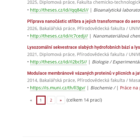
2025, Diplomová práce, Fakulta chemicko-technologick
•
http://theses.cz/id//qq84zl//
|
Bioanalytická laborato
Příprava nanočástic stříbra a jejich transformace do aero
2026, Bakalářská práce, Přírodovědecká fakulta / 
•
http://theses.cz/id//c7cedj//
|
Nanomateriálová chem
Lysozomální sekvestrace slabých hydrofobních bází a l
2021, Diplomová práce, Přírodovědecká fakulta / U
•
http://theses.cz/id//i2bcl5//
|
Biologie / Experimentál
Modulace membránově vázaných proteinů v plicních a j
2014, Bakalářská práce, Přírodovědecká fakulta / Masa
•
https://is.muni.cz/th/ll3gv/
|
Biochemie /
|
Práce na
(celkem 14 prací)
«
1
2
»