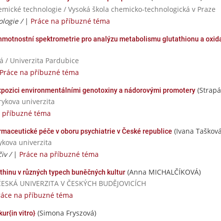
mické technologie / Vysoká škola chemicko-technologická v Praze
logie /
|
Práce na příbuzné téma
hmotnostní spektrometrie pro analýzu metabolismu glutathionu a oxid
á / Univerzita Pardubice
Práce na příbuzné téma
(Strapá
expozici environmentálními genotoxiny a nádorovými promotery
rykova univerzita
a příbuzné téma
(Ivana Tašková
rmaceutické péče v oboru psychiatrie v České republice
ykova univerzita
čiv /
|
Práce na příbuzné téma
(Anna MICHALČÍKOVÁ)
nthinu v různých typech buněčných kultur
HOČESKÁ UNIVERZITA V ČESKÝCH BUDĚJOVICÍCH
ráce na příbuzné téma
(Simona Fryszová)
ur{in vitro}