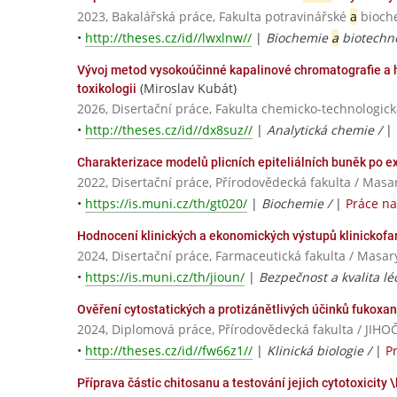
2023, Bakalářská práce, Fakulta potravinářské
a
bioche
•
http://theses.cz/id//lwxlnw//
|
Biochemie
a
biotechno
Vývoj metod vysokoúčinné kapalinové chromatografie a 
(Miroslav Kubát)
toxikologii
2026, Disertační práce, Fakulta chemicko-technologick
•
http://theses.cz/id//dx8suz//
|
Analytická chemie /
|
Charakterizace modelů plicních epiteliálních buněk po 
2022, Disertační práce, Přírodovědecká fakulta / Masa
•
https://is.muni.cz/th/gt020/
|
Biochemie /
|
Práce n
Hodnocení klinických a ekonomických výstupů klinickofa
2024, Disertační práce, Farmaceutická fakulta / Masar
•
https://is.muni.cz/th/jioun/
|
Bezpečnost a kvalita lé
Ověření cytostatických a protizánětlivých účinků fukoxa
2024, Diplomová práce, Přírodovědecká fakulta / JI
•
http://theses.cz/id//fw66z1//
|
Klinická biologie /
|
P
Příprava částic chitosanu a testování jejich cytotoxicity \k