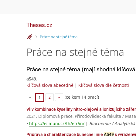
Theses.cz
>
Práce na stejné téma
Práce na stejné téma
Práce na stejné téma (mají shodná klíčová 
a549.
Klíčová slova abecedně
|
Klíčová slova dle četnosti
(celkem 14 prací)
«
1
2
»
Vliv kombinace kyseliny nitro-olejové a ionizujícího zář
2021, Diplomová práce, Přírodovědecká fakulta / Masa
•
https://is.muni.cz/th/efr5n/
|
Biochemie / Analytick
Příprava a charakterizace buněčné linie
A549
s vyřazený