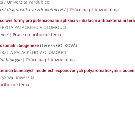
á / Univerzita Pardubice
rní diagnostika ve zdravotnictví /
|
Práce na příbuzné téma
solové formy pro potencionální aplikaci v inhalační antibakteriální tera
UNIVERZITA PALACKÉHO V OLOMOUCI
ie /
|
Práce na příbuzné téma
(Tereza GOLKOVÁ)
ysozomální biogeneze
NIVERZITA PALACKÉHO V OLOMOUCI
ní biologie
|
Práce na příbuzné téma
aterních buněčných modelech exponovaných polyaromatickými sloučen
rykova univerzita
 příbuzné téma