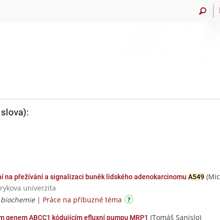
slova):
(Mic
ení na přežívání a signalizaci buněk lidského adenokarcinomu
A549
rykova univerzita
á biochemie
|
Práce na příbuzné téma
(Tomáš Sanislo)
m genem ABCC1 kódujícím efluxní pumpu MRP1