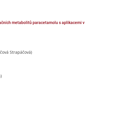
ačních metabolitů paracetamolu s aplikacemi v
čová Strapáčová)
)