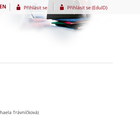
EN
Přihlásit se
Přihlásit se (EduID)
haela Trávníčková)