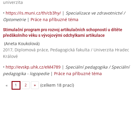
univerzita
•
https://is.muni.cz/th/cb3hy/
|
Specializace ve zdravotnictví /
Optometrie
|
Práce na příbuzné téma
Stimulační program pro rozvoj artikulačních schopností u dítěte
předškolního věku s vývojovými odchylkami artikulace
(Aneta Koukolová)
2017, Diplomová práce, Pedagogická fakulta / Univerzita Hradec
Králové
•
http://evskp.uhk.cz/eM4789
|
Speciální pedagogika / Speciální
pedagogika - logopedie
|
Práce na příbuzné téma
(celkem 18 prací)
«
1
2
»