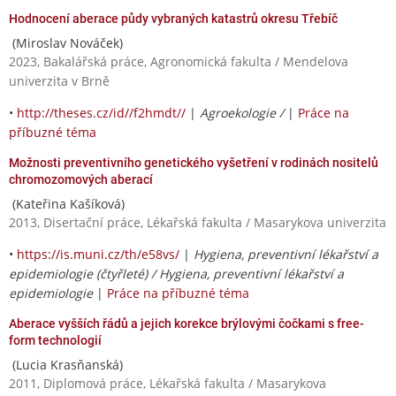
Hodnocení aberace půdy vybraných katastrů okresu Třebíč
(Miroslav Nováček)
2023, Bakalářská práce, Agronomická fakulta / Mendelova
univerzita v Brně
•
http://theses.cz/id//f2hmdt//
|
Agroekologie /
|
Práce na
příbuzné téma
Možnosti preventivního genetického vyšetření v rodinách nositelů
chromozomových aberací
(Kateřina Kašíková)
2013, Disertační práce, Lékařská fakulta / Masarykova univerzita
•
https://is.muni.cz/th/e58vs/
|
Hygiena, preventivní lékařství a
epidemiologie (čtyřleté) / Hygiena, preventivní lékařství a
epidemiologie
|
Práce na příbuzné téma
Aberace vyšších řádů a jejich korekce brýlovými čočkami s free-
form technologií
(Lucia Krasňanská)
2011, Diplomová práce, Lékařská fakulta / Masarykova