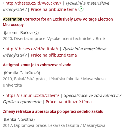
•
http://theses.cz/id//wc8ckm//
|
Fyzikální a materiálové
inženýrství /
|
Práce na příbuzné téma
Aberration
Corrector for an Exclusively Low-Voltage Electron
Microscopy
(Jaromír Bačovský)
2020, Disertační práce, Vysoké učení technické v Brně
•
http://theses.cz/id//edtpla//
|
Fyzikální a materiálové
inženýrství /
|
Práce na příbuzné téma
Astigmatizmus jako zobrazovací vada
(Kamila Galušková)
2019, Bakalářská práce, Lékařská fakulta / Masarykova
univerzita
•
https://is.muni.cz/th/cz5vm/
|
Specializace ve zdravotnictví /
Optika a optometrie
|
Práce na příbuzné téma
Změny refrakce a aberací oka po operaci šedého zákalu
(Lenka Novotná)
2017, Diplomová práce, Lékařská fakulta / Masarykova