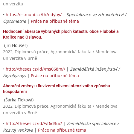
univerzita
•
https://is.muni.cz/th/ndyby/
|
Specializace ve zdravotnictví /
Optometrie
|
Práce na příbuzné téma
Hodnocení aberace vybraných ploch katastru obce Hluboké a
Kralice nad Oslavou.
(Jiří Houser)
2022, Diplomová práce, Agronomická fakulta / Mendelova
univerzita v Brně
•
http://theses.cz/id//ms068m//
|
Zemědělské inženýrství /
Agrobyznys
|
Práce na příbuzné téma
Aberační změny u fluvizemí vlivem intenzivního způsobu
hospodaření
(Šárka Fleková)
2022, Diplomová práce, Agronomická fakulta / Mendelova
univerzita v Brně
•
http://theses.cz/id//vf6d3u//
|
Zemědělská specializace /
Rozvoj venkova
|
Práce na příbuzné téma