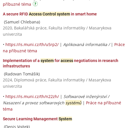
příbuzné téma
A secure RFID
Access Control system
in smart home
(Samuel Chlebana)
2020, Bakalářská práce, Fakulta informatiky / Masarykova
univerzita
•
https://is.muni.cz/th/u5rp2/
|
Aplikovaná informatika /
|
Práce
na příbuzné téma
Implementation of a
system
for
access
negotiations in research
infrastructures
(Radovan Tomášik)
2024, Diplomová práce, Fakulta informatiky / Masarykova
univerzita
•
https://is.muni.cz/th/n22zh/
|
Softwarové inženýrství /
Nasazení a provoz softwarových
systémů
|
Práce na příbuzné
téma
Secure Learning Management
System
(Denis Vojtek)