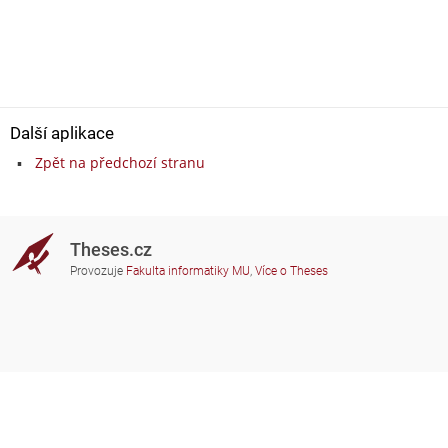
Další aplikace
Zpět na předchozí stranu
Theses.cz
Provozuje
Fakulta informatiky MU
,
Více o Theses
Potřebujete poradit?
Zapojené školy
theses@fi.muni.cz
Správci zapojených škol