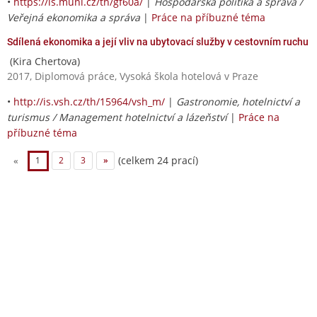
•
https://is.muni.cz/th/gf60a/
|
Hospodářská politika a správa /
Veřejná ekonomika a správa
|
Práce na příbuzné téma
Sdílená ekonomika a její vliv na ubytovací služby v cestovním ruchu
(Kira Chertova)
2017, Diplomová práce, Vysoká škola hotelová v Praze
•
http://is.vsh.cz/th/15964/vsh_m/
|
Gastronomie, hotelnictví a
turismus / Management hotelnictví a lázeňství
|
Práce na
příbuzné téma
(celkem 24 prací)
«
1
2
3
»