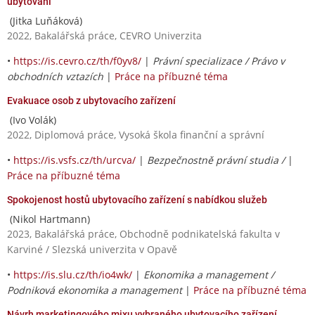
ubytování
(Jitka Luňáková)
2022, Bakalářská práce, CEVRO Univerzita
•
https://is.cevro.cz/th/f0yv8/
|
Právní specializace / Právo v
obchodních vztazích
|
Práce na příbuzné téma
Evakuace osob z ubytovacího zařízení
(Ivo Volák)
2022, Diplomová práce, Vysoká škola finanční a správní
•
https://is.vsfs.cz/th/urcva/
|
Bezpečnostně právní studia /
|
Práce na příbuzné téma
Spokojenost hostů ubytovacího zařízení s nabídkou služeb
(Nikol Hartmann)
2023, Bakalářská práce, Obchodně podnikatelská fakulta v
Karviné / Slezská univerzita v Opavě
•
https://is.slu.cz/th/io4wk/
|
Ekonomika a management /
Podniková ekonomika a management
|
Práce na příbuzné téma
Návrh marketingového mixu vybraného ubytovacího zařízení