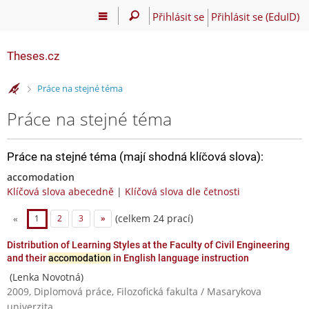
Přihlásit se
Přihlásit se (EduID)
Theses.cz
>
Práce na stejné téma
Práce na stejné téma
Práce na stejné téma (mají shodná klíčová slova):
accomodation
Klíčová slova abecedně
|
Klíčová slova dle četnosti
(celkem 24 prací)
«
1
2
3
»
Distribution of Learning Styles at the Faculty of Civil Engineering
and their
accomodation
in English language instruction
(Lenka Novotná)
2009, Diplomová práce, Filozofická fakulta / Masarykova
univerzita