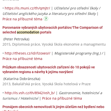
•
https://is.muni.cz/th/qmjtr/
|
Učitelství pro střední školy /
Učitelství anglického jazyka a literatury pro střední školy
|
Práce na příbuzné téma
Porovnanie vybraných ubytovacích portálov/The Comparison of
selected
accomodation
portals
(Peter Petrovka)
2015, Diplomová práce, Vysoká škola ekonomie a managmentu
•
http://theses.cz/id//lzoxeo//
|
Magisterské programy (Ing.) /
|
Práce na příbuzné téma
Průzkum obsazenosti ubytovacích zařízení do 10 pokojů ve
vybraném regionu a návrhy k jejímu navýšení
(Katarína Dobránszka)
2013, Bakalářská práce, Vysoká škola hotelová v Praze
•
http://is.vsh.cz/th/8942/vsh_b/
|
Gastronomie, hotelnictví a
turismus / Hotelnictví
|
Práce na příbuzné téma
Pronájem obecních nemovitostí k jiným účelům než bydlení nebo