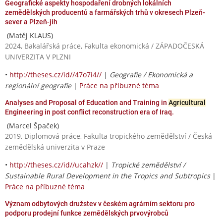
Geografické aspekty hospodaření drobných lokálních
zemědělských producentů a farmářských trhů v okresech Plzeň-
sever a Plzeň-jih
(Matěj KLAUS)
2024, Bakalářská práce, Fakulta ekonomická / ZÁPADOČESKÁ
UNIVERZITA V PLZNI
•
http://theses.cz/id//47o7i4//
|
Geografie / Ekonomická a
regionální geografie
|
Práce na příbuzné téma
Analyses and Proposal of Education and Training in
Agricultural
Engineering in post conflict reconstruction era of Iraq.
(Marcel Špaček)
2019, Diplomová práce, Fakulta tropického zemědělství / Česká
zemědělská univerzita v Praze
•
http://theses.cz/id//ucahzk//
|
Tropické zemědělství /
Sustainable Rural Development in the Tropics and Subtropics
|
Práce na příbuzné téma
Význam odbytových družstev v českém agrárním sektoru pro
podporu prodejní funkce zemědělských prvovýrobců