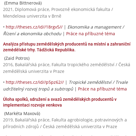
(Emma Bittnerová)
2021, Diplomová práce, Provozně ekonomická fakulta /
Mendelova univerzita v Brně
•
http://theses.cz/id//18rgv5//
|
Ekonomika a management /
Řízení a ekonomika obchodu
|
Práce na příbuzné téma
Analýza přístupu zemědělských producentů na místní a zahraniční
zemědělské trhy. Tádžická Republika.
(Zaid Potros)
2016, Bakalářská práce, Fakulta tropického zemědělství / Česká
zemědělská univerzita v Praze
•
http://theses.cz/id//p5pz62//
|
Tropické zemědělství / Trvale
udržitelný rozvoj tropů a subtropů
|
Práce na příbuzné téma
Úloha spolků, sdružení a svazů zemědělských producentů v
implementaci rozvoje venkova
(Markéta Maxová)
2019, Bakalářská práce, Fakulta agrobiologie, potravinových a
přírodních zdrojů / Česká zemědělská univerzita v Praze