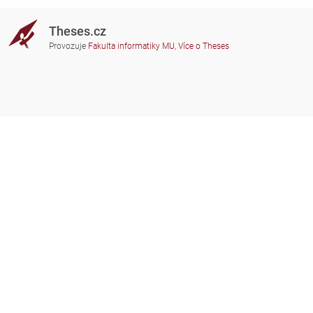
Theses.cz
Provozuje
Fakulta informatiky MU
,
Více o Theses
Potřebujete poradit?
Zapojené školy
theses@fi.muni.cz
Správci zapojených škol
Nápověda
Soukromí
Často kladené dotazy
Přístupnost
Zobrazit klasickou verzi
Nahoru