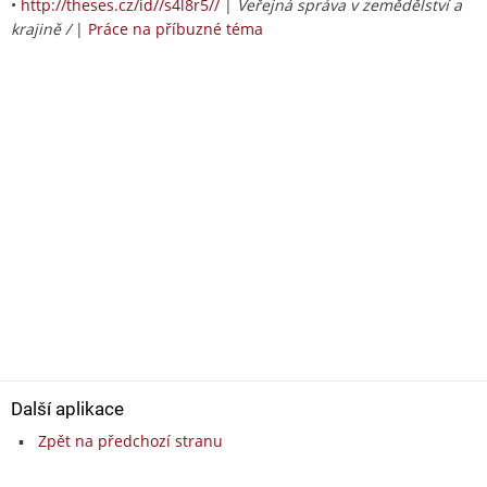
•
http://theses.cz/id//s4l8r5//
|
Veřejná správa v zemědělství a
krajině /
|
Práce na příbuzné téma
Další aplikace
Zpět na předchozí stranu