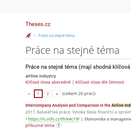
Theses.cz
>
Práce na stejné téma
Práce na stejné téma
Práce na stejné téma (mají shodná klíčová 
airline industry
Klíčová slova abecedně
|
Klíčová slova dle četnosti
(celkem 20 prací)
«
1
2
»
Intercompany Analysis and Comparison in the
Airline Ind
2017, Bakalářská práce, Vysoká škola finanční a správn
•
https://is.vsfs.cz/th/e4c19/
|
Ekonomika a managemen
příbuzné téma