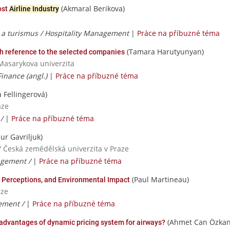
(Akmaral Berikova)
ost
Airline Industry
í a turismus / Hospitality Management
|
Práce na příbuzné téma
(Tamara Harutyunyan)
h reference to the selected companies
Masarykova univerzita
Finance (angl.)
|
Práce na příbuzné téma
 Fellingerová)
aze
 /
|
Práce na příbuzné téma
ur Gavriljuk)
/ Česká zemědělská univerzita v Praze
agement /
|
Práce na příbuzné téma
(Paul Martineau)
er Perceptions, and Environmental Impact
aze
ement /
|
Práce na příbuzné téma
(Ahmet Can Özkan
 advantages of dynamic pricing system for airways?