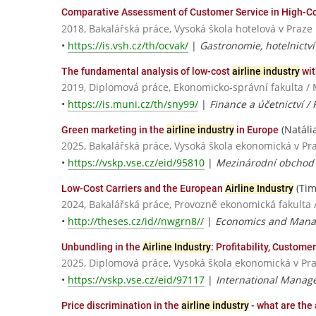
Comparative Assessment of Customer Service in High-C
2018, Bakalářská práce, Vysoká škola hotelová v Praze
•
https://is.vsh.cz/th/ocvak/
|
Gastronomie, hotelnictv
The fundamental analysis of low-cost
airline industry
wit
2019, Diplomová práce, Ekonomicko-správní fakulta / 
•
https://is.muni.cz/th/sny99/
|
Finance a účetnictví / 
(Natália
Green marketing in the
airline industry
in Europe
2025, Bakalářská práce, Vysoká škola ekonomická v Pr
•
https://vskp.vse.cz/eid/95810
|
Mezinárodní obchod
(Tim
Low-Cost Carriers and the European
Airline Industry
2024, Bakalářská práce, Provozně ekonomická fakulta 
•
http://theses.cz/id//nwgrn8//
|
Economics and Man
Unbundling in the
Airline Industry
: Profitability, Custom
2025, Diplomová práce, Vysoká škola ekonomická v Pr
•
https://vskp.vse.cz/eid/97117
|
International Manag
Price discrimination in the
airline industry
- what are the