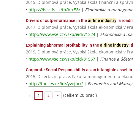
2015, Diplomová práce, Vysoká škola finanční a správn
•
https://is.vsfs.cz/th/brr58/
|
Ekonomika a managemen
Drivers of outperformance in the
airline industry
: a road
2017, Diplomová práce, Vysoká škola ekonomická v Pr
•
http://www.vse.cz/vskp/eid/71324
|
Ekonomika a ma
Explaining abnormal profitability in the
airline industry
: 
2019, Diplomová práce, Vysoká škola ekonomická v Pr
•
http://www.vse.cz/vskp/eid/81567
|
Finance a účetni
Corporate Social Responsibility as an intangible asset in
2015, Disertační práce, Fakulta managementu a ekonom
•
http://theses.cz/id//yvejpr//
|
Economics and Manag
(celkem 20 prací)
«
1
2
»