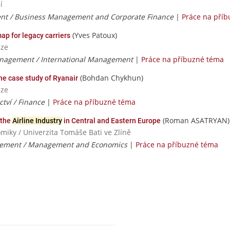
í
t / Business Management and Corporate Finance
|
Práce na pří
(Yves Patoux)
map for legacy carriers
aze
nagement / International Management
|
Práce na příbuzné téma
(Bohdan Chykhun)
the case study of Ryanair
aze
ctví / Finance
|
Práce na příbuzné téma
(Roman ASATRYAN)
 the
Airline Industry
in Central and Eastern Europe
iky / Univerzita Tomáše Bati ve Zlíně
ement / Management and Economics
|
Práce na příbuzné téma