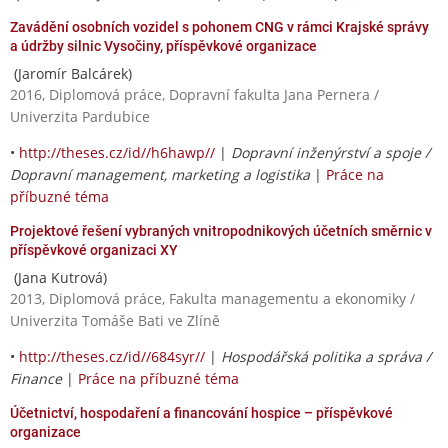
Zavádění osobních vozidel s pohonem CNG v rámci Krajské správy
a údržby silnic Vysočiny, příspěvkové organizace
(Jaromír Balcárek)
2016, Diplomová práce, Dopravní fakulta Jana Pernera /
Univerzita Pardubice
•
http://theses.cz/id//h6hawp//
|
Dopravní inženýrství a spoje /
Dopravní management, marketing a logistika
|
Práce na
příbuzné téma
Projektové řešení vybraných vnitropodnikových účetních směrnic v
příspěvkové organizaci XY
(Jana Kutrová)
2013, Diplomová práce, Fakulta managementu a ekonomiky /
Univerzita Tomáše Bati ve Zlíně
•
http://theses.cz/id//684syr//
|
Hospodářská politika a správa /
Finance
|
Práce na příbuzné téma
Účetnictví, hospodaření a financování hospice – příspěvkové
organizace