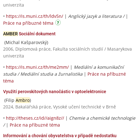
univerzita
•
https://is.muni.cz/th/ldv5n/
|
Anglický jazyk a literatura /
|
Práce na příbuzné téma
AMBER
Sociální dokument
(Michal Kašparovský)
2006, Diplomová práce, Fakulta sociálních studií / Masarykova
univerzita
•
https://is.muni.cz/th/me2mm/
|
Mediální a komunikační
studia / Mediální studia a žurnalistika
|
Práce na příbuzné
téma
Využití perovskitových nanočástic v optoelektronice
(Filip
Ambro
)
2024, Bakalářská práce, Vysoké učení technické v Brně
•
http://theses.cz/id//aign8z//
|
Chemie a chemické technologie
/
|
Práce na příbuzné téma
Informování a chování obyvatelstva v případě nedostatku