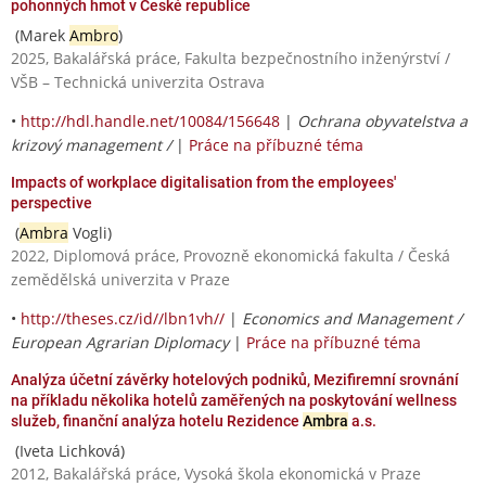
pohonných hmot v České republice
(Marek
Ambro
)
2025, Bakalářská práce, Fakulta bezpečnostního inženýrství /
VŠB – Technická univerzita Ostrava
•
http://hdl.handle.net/10084/156648
|
Ochrana obyvatelstva a
krizový management /
|
Práce na příbuzné téma
Impacts of workplace digitalisation from the employees'
perspective
(
Ambra
Vogli)
2022, Diplomová práce, Provozně ekonomická fakulta / Česká
zemědělská univerzita v Praze
•
http://theses.cz/id//lbn1vh//
|
Economics and Management /
European Agrarian Diplomacy
|
Práce na příbuzné téma
Analýza účetní závěrky hotelových podniků, Mezifiremní srovnání
na příkladu několika hotelů zaměřených na poskytování wellness
služeb, finanční analýza hotelu Rezidence
Ambra
a.s.
(Iveta Lichková)
2012, Bakalářská práce, Vysoká škola ekonomická v Praze