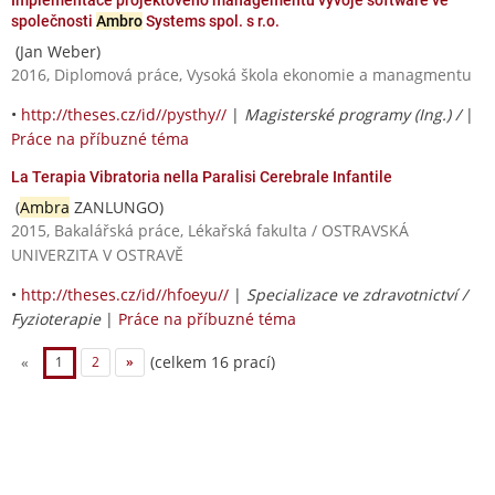
společnosti
Ambro
Systems spol. s r.o.
(Jan Weber)
2016, Diplomová práce, Vysoká škola ekonomie a managmentu
•
http://theses.cz/id//pysthy//
|
Magisterské programy (Ing.) /
|
Práce na příbuzné téma
La Terapia Vibratoria nella Paralisi Cerebrale Infantile
(
Ambra
ZANLUNGO)
2015, Bakalářská práce, Lékařská fakulta / OSTRAVSKÁ
UNIVERZITA V OSTRAVĚ
•
http://theses.cz/id//hfoeyu//
|
Specializace ve zdravotnictví /
Fyzioterapie
|
Práce na příbuzné téma
(celkem 16 prací)
«
1
2
»