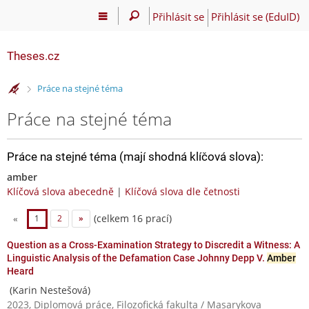
Přihlásit se
Přihlásit se (EduID)
Theses.cz
>
Práce na stejné téma
Práce na stejné téma
Práce na stejné téma (mají shodná klíčová slova):
amber
Klíčová slova abecedně
|
Klíčová slova dle četnosti
(celkem 16 prací)
«
1
2
»
Question as a Cross-Examination Strategy to Discredit a Witness: A
Linguistic Analysis of the Defamation Case Johnny Depp V.
Amber
Heard
(Karin Nestešová)
2023, Diplomová práce, Filozofická fakulta / Masarykova