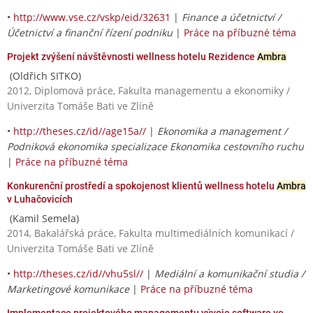
•
http://www.vse.cz/vskp/eid/32631
|
Finance a účetnictví /
Účetnictví a finanční řízení podniku
|
Práce na příbuzné téma
Projekt zvýšení návštěvnosti wellness hotelu Rezidence
Ambra
(Oldřich SITKO)
2012, Diplomová práce, Fakulta managementu a ekonomiky /
Univerzita Tomáše Bati ve Zlíně
•
http://theses.cz/id//age15a//
|
Ekonomika a management /
Podniková ekonomika specializace Ekonomika cestovního ruchu
|
Práce na příbuzné téma
Konkurenční prostředí a spokojenost klientů wellness hotelu
Ambra
v Luhačovicích
(Kamil Semela)
2014, Bakalářská práce, Fakulta multimediálních komunikací /
Univerzita Tomáše Bati ve Zlíně
•
http://theses.cz/id//vhu5sl//
|
Mediální a komunikační studia /
Marketingové komunikace
|
Práce na příbuzné téma
Implementace projektového managementu vývoje software ve