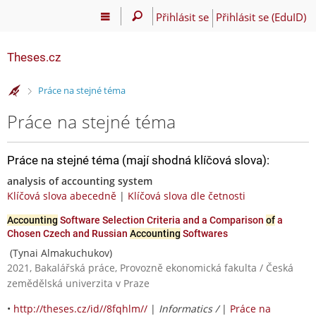
Přihlásit se
Přihlásit se (EduID)
Theses.cz
>
Práce na stejné téma
Práce na stejné téma
Práce na stejné téma (mají shodná klíčová slova):
analysis of accounting system
Klíčová slova abecedně
|
Klíčová slova dle četnosti
Accounting
Software Selection Criteria and a Comparison
of
a
Chosen Czech and Russian
Accounting
Softwares
(Tynai Almakuchukov)
2021, Bakalářská práce, Provozně ekonomická fakulta / Česká
zemědělská univerzita v Praze
•
http://theses.cz/id//8fqhlm//
|
Informatics /
|
Práce na