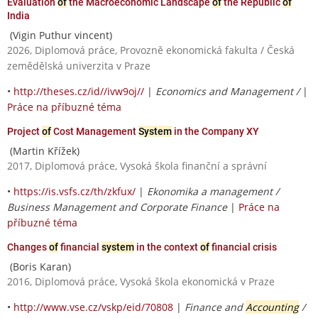
Evaluation
of
the Macroeconomic Landscape
of
the Republic
of
India
(Vigin Puthur vincent)
2026, Diplomová práce, Provozně ekonomická fakulta / Česká
zemědělská univerzita v Praze
•
http://theses.cz/id//ivw9oj//
|
Economics and Management /
|
Práce na příbuzné téma
Project
of
Cost Management
System
in the Company XY
(Martin Křížek)
2017, Diplomová práce, Vysoká škola finanční a správní
•
https://is.vsfs.cz/th/zkfux/
|
Ekonomika a management /
Business Management and Corporate Finance
|
Práce na
příbuzné téma
Changes
of
financial
system
in the context
of
financial crisis
(Boris Karan)
2016, Diplomová práce, Vysoká škola ekonomická v Praze
•
http://www.vse.cz/vskp/eid/70808
|
Finance and
Accounting
/