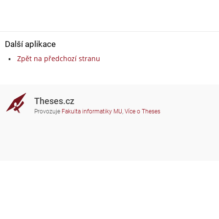
Další aplikace
Zpět na předchozí stranu
Theses.cz
Provozuje
Fakulta informatiky MU
,
Více o Theses
Potřebujete poradit?
Zapojené školy
theses@fi.muni.cz
Správci zapojených škol
Nápověda
Soukromí
Často kladené dotazy
Přístupnost